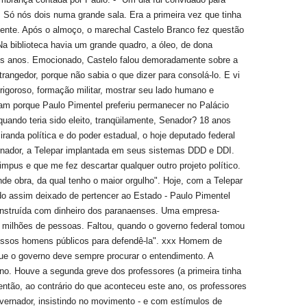
 Só nós dois numa grande sala. Era a primeira vez que tinha
ente. Após o almoço, o marechal Castelo Branco fez questão
Na biblioteca havia um grande quadro, a óleo, de dona
uns anos. Emocionado, Castelo falou demoradamente sobre a
trangedor, porque não sabia o que dizer para consolá-lo. E vi
igoroso, formação militar, mostrar seu lado humano e
gam porque Paulo Pimentel preferiu permanecer no Palácio
quando teria sido eleito, tranqüilamente, Senador? 18 anos
randa política e do poder estadual, o hoje deputado federal
ernador, a Telepar implantada em seus sistemas DDD e DDI.
mpus e que me fez descartar qualquer outro projeto político.
de obra, da qual tenho o maior orgulho". Hoje, com a Telepar
do assim deixado de pertencer ao Estado - Paulo Pimentel
construída com dinheiro dos paranaenses. Uma empresa-
 milhões de pessoas. Faltou, quando o governo federal tomou
nossos homens públicos para defendê-la". xxx Homem de
 que o governo deve sempre procurar o entendimento. A
no. Houve a segunda greve dos professores (a primeira tinha
então, ao contrário do que aconteceu este ano, os professores
vernador, insistindo no movimento - e com estímulos de