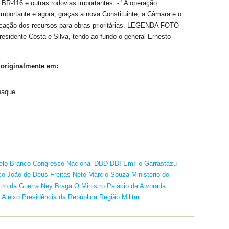
 BR-116 e outras rodovias importantes. - "A operação
importante e agora, graças a nova Constituinte, a Câmara e o
licação dos recursos para obras prioritárias. LEGENDA FOTO -
residente Costa e Silva, tendo ao fundo o general Ernesto
 originalmente em:
naque
elo Branco
Congresso Nacional
DDD
DDI
Emílio Garrastazu
co
João de Deus Freitas Neto
Márcio Souza
Ministério do
tro da Guerra
Ney Braga
O Ministro
Palácio da Alvorada
 Aleixo
Presidência da República
Região Militar