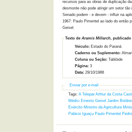
recursos para as obras de duplicação da
desmonte não pode atingir um setor tão 
Senado podem - e devem - influir na ap
1967: Paulo Pimentel ao lado do então p
Geisel.
Texto de
Aramis Millarch
, publicado
Veiculo:
Estado do Paraná
Caderno ou Suplemento:
Alma
Coluna ou Seção:
Tablóide
Página:
3
Data:
29/10/1988
Enviar por e-mail
Tags:
A Telepar
Arthur da Costa
Cast
Médici
Ernesto Geisel
Jardim Botâni
Exército
Ministro da Agricultura
Minis
Palácio Iguaçu
Paulo Pimentel
Pedro