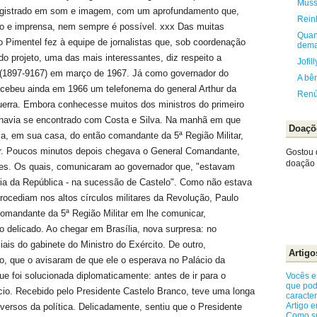
Mussa
registrado em som e imagem, com um aprofundamento que,
Rein
são e imprensa, nem sempre é possível. xxx Das muitas
Quand
o Pimentel fez à equipe de jornalistas que, sob coordenação
dem
do projeto, uma das mais interessantes, diz respeito a
Jofil
 (1897-9167) em março de 1967. Já como governador do
A bên
cebeu ainda em 1966 um telefonema do general Arthur da
Renú
uerra. Embora conhecesse muitos dos ministros do primeiro
 havia se encontrado com Costa e Silva. Na manhã em que
Doaçõ
ema, em sua casa, do então comandante da 5ª Região Militar,
jar. Poucos minutos depois chegava o General Comandante,
Gostou 
doação e
res. Os quais, comunicaram ao governador que, "estavam
cia da República - na sucessão de Castelo". Como não estava
procediam nos altos círculos militares da Revolução, Paulo
mandante da 5ª Região Militar em lhe comunicar,
o delicado. Ao chegar em Brasília, nova surpresa: no
ais do gabinete do Ministro do Exército. De outro,
Artigo
o, que o avisaram de que ele o esperava no Palácio da
e foi solucionada diplomaticamente: antes de ir para o
Vocês e
que pod
ácio. Recebido pelo Presidente Castelo Branco, teve uma longa
caracte
Artigo 
versos da política. Delicadamente, sentiu que o Presidente
Como su