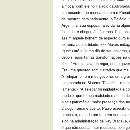
almoçar com ele no Palácio da Alvorada.
um encontro tão reservado com o Presid
de mostrar, detalhadamente, o Palácio. 
Argentina, sua esposa, falecida há alg
falecida, e chegou às lágrimas. Foi cons
assim aquele homem de aspecto duro e r
extrema sensibilidade. xxx Muitos inda
Iguaçu até o último dia de seu governo, 
depois, após tantas transformações na ci
diz: - "Eu desejava entregar, como gov
Era uma questão administrativa que me i
A Telepar foi, em meu governo, uma gran
incorporada ao Sistema Telebrás - e ten
lamenta: - "A Telepar foi implantada e 
modelo, que tornou realidade o sonho de
o seu patrimônio, maior presença dos 
diálogo franco e aberto, Paulo acredita
propósito, recorda um fato em seu gover
sido na administração de Ney Braga) e, 
é que não queriam ser recebidos pelo go