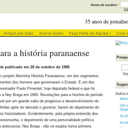
Nome de usuário:
*
Cr
l
35 anos de jornalis
Artigos por Data
Acervo Áudio
Faça Parte da Equipe !
Livro 
ra a história paranaense
Pesqui
te publicado em 28 de outubro de 1988
Tot
a o projeto Memória História Paranaense, um dos segmentos
imentos dos homens que governaram o Estado. E um dos
Sugest
overnador Paulo Pimentel, hoje deputado federal e que foi
Outros a
do a Ney Braga em 1965. Revelações para a história do período
Memó
vel por um grande salto de progresso e desenvolvimento do
Um c
ridas após ter deixado o governo, fazem do depoimento do
Guai
s historiadores. Evidentemente, pela própria extensão dos
As ú
testemunha, o depoimento de uma personalidade política
As re
 antecessor, Ney Braga - não se esgota numa primeira