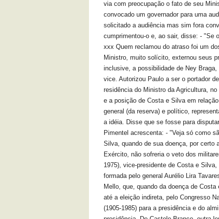
via com preocupação o fato de seu Minis
convocado um governador para uma audiên
solicitado a audiência mas sim fora con
cumprimentou-o e, ao sair, disse: - "Se 
xxx Quem reclamou do atraso foi um dos
Ministro, muito solícito, externou seus 
inclusive, a possibilidade de Ney Braga,
vice. Autorizou Paulo a ser o portador de
residência do Ministro da Agricultura, no
e a posição de Costa e Silva em relação 
general (da reserva) e político, represen
a idéia. Disse que se fosse para disputar
Pimentel acrescenta: - "Veja só como sã
Silva, quando de sua doença, por certo 
Exército, não sofreria o veto dos milit
1975), vice-presidente de Costa e Silva,
formada pelo general Aurélio Lira Tavar
Mello, que, quando da doença de Costa e 
até a eleição indireta, pelo Congresso N
(1905-1985) para a presidência e do almi
presidência. De Castelo Branco, outra l