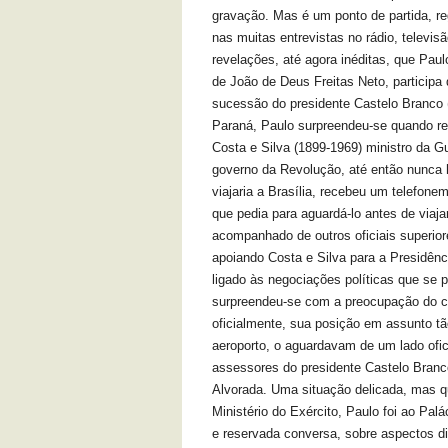
gravação. Mas é um ponto de partida, 
nas muitas entrevistas no rádio, televi
revelações, até agora inéditas, que Paul
de João de Deus Freitas Neto, participa 
sucessão do presidente Castelo Branco
Paraná, Paulo surpreendeu-se quando re
Costa e Silva (1899-1969) ministro da G
governo da Revolução, até então nunca
viajaria a Brasília, recebeu um telefon
que pedia para aguardá-lo antes de via
acompanhado de outros oficiais superio
apoiando Costa e Silva para a Presidên
ligado às negociações políticas que se 
surpreendeu-se com a preocupação do co
oficialmente, sua posição em assunto tã
aeroporto, o aguardavam de um lado ofici
assessores do presidente Castelo Branc
Alvorada. Uma situação delicada, mas qu
Ministério do Exército, Paulo foi ao Pal
e reservada conversa, sobre aspectos di