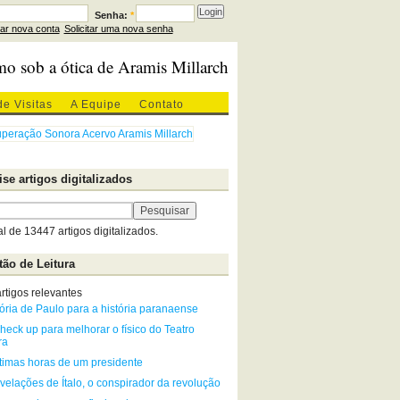
Senha:
*
iar nova conta
Solicitar uma nova senha
mo sob a ótica de Aramis Millarch
de Visitas
A Equipe
Contato
se artigos digitalizados
al de 13447 artigos digitalizados.
ão de Leitura
rtigos relevantes
ria de Paulo para a história paranaense
heck up para melhorar o físico do Teatro
ra
ltimas horas de um presidente
velações de Ítalo, o conspirador da revolução