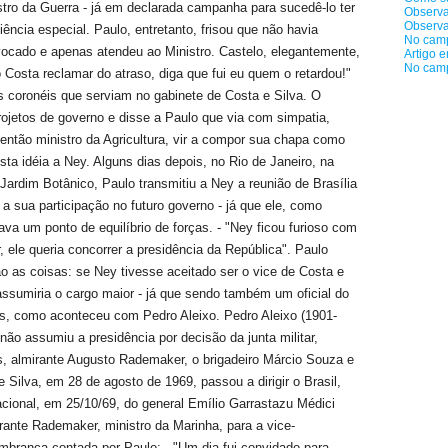
tro da Guerra - já em declarada campanha para sucedê-lo ter
Observa
Observa
cia especial. Paulo, entretanto, frisou que não havia
No camp
vocado e apenas atendeu ao Ministro. Castelo, elegantemente,
Artigo 
No camp
o Costa reclamar do atraso, diga que fui eu quem o retardou!"
 coronéis que serviam no gabinete de Costa e Silva. O
projetos de governo e disse a Paulo que via com simpatia,
 então ministro da Agricultura, vir a compor sua chapa como
sta idéia a Ney. Alguns dias depois, no Rio de Janeiro, na
 Jardim Botânico, Paulo transmitiu a Ney a reunião de Brasília
a sua participação no futuro governo - já que ele, como
tava um ponto de equilíbrio de forças. - "Ney ficou furioso com
, ele queria concorrer a presidência da República". Paulo
o as coisas: se Ney tivesse aceitado ser o vice de Costa e
assumiria o cargo maior - já que sendo também um oficial do
ares, como aconteceu com Pedro Aleixo. Pedro Aleixo (1901-
 não assumiu a presidência por decisão da junta militar,
es, almirante Augusto Rademaker, o brigadeiro Márcio Souza e
Silva, em 28 de agosto de 1969, passou a dirigir o Brasil,
acional, em 25/10/69, do general Emílio Garrastazu Médici
rante Rademaker, ministro da Marinha, para a vice-
embrança contada por Paulo: - "Um dia fui convidado para