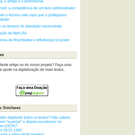
, o amigo e o profissional
hold, a competência de um bom administrador
o o técnico vale mais que o politiqueiro
agogo
ly, os tempos do deputado nacionalista
ção de Abril (IV)
ncia de Rischbieter e influências no poder
es
deste artigo ou do nosso projeto? Faça uma
 ajude na digitalização de mais textos.
s Similares
stão digitando todos os textos? Não sabem
em "scanear" e depois reconhecer os
res (OCR)?
em 28.01.1982
rgiu a idéia deste projeto?