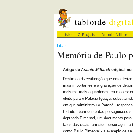
tabloide
digita
Início
O Projeto
Aramis Millarch
Início
Memória de Paulo pa
Artigo de
Aramis Millarch
originalmen
Dentro da diversificação que caracteriz
mais importantes é a gravação de depo
registros mais aguardados era o do ex-g
eleito para o Palácio Iguaçu, substituin
em que administrou o Paraná - responsá
Estado - bem como das perseguições sof
deputado Pimentel, um documento para o
fatos dos quais tem sido personagem e 
como Paulo Pimentel - a exemplo de seu