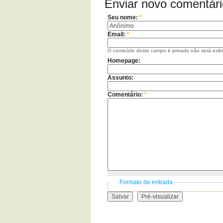
Enviar novo comentári
Seu nome:
*
Email:
*
O conteúdo deste campo é privado não será exib
Homepage:
Assunto:
Comentário:
*
Formato de entrada