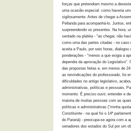
forças que pretendiam mesmo a desestabi
uma ocasião especial: como haveria uma 
sigilosamente. Antes de chegar a Assemb
Pellanda para acompanhá-lo. Juntos, en
surpreendendo os presentes. Na hora, u
sentado na platéia - "ao chegar, não havi
como uma das partes citadas - no caso r
aceita e Paulo, por seis horas, dialogo
ponderações - "menos a que exigia a apr
dependia da aprovação do Legislativo". 
das propostas feitas e, em menos de 24
as reivindicações do professorado, foi
dificuldades no antigo legislativo, aca
administrativas, políticas e pessoais, P
momento. É preciso ouvir, entender e d
maioria de muitas pessoas com as quais,
políticas e administrativas ("minha quot
Constituinte - na qual foi o 14ª parlam
do Paraná) - preocupa-se agora com a a
senadores dos estados do Sul por um ob