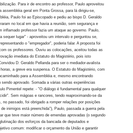
lização. Para ir de encontro ao professor, Paulo aproveitou
assembléia geral em Ponta Grossa, para lá dirigiu-se,
léia, Paulo foi ao Episcopado e pediu ao bispo D. Geraldo
traram no local em que havia a reunião, sem segurança e
m inflamado professor fazia um ataque ao governo. Paulo,
a sequer lugar" - aproveitou um intervalo e perguntou se,
epresentando o "empregador", poderia falar. A proposta foi
u com os professores. Ouviu as colocações, aceitou todas as
ovação imediata do Estatuto do Magistério, pois isto
Convidou D. Geraldo Pellanda para ser o mediador-avalista
 horas, a greve era suspensa. O Estatuto do Magistério, com
 encaminhado para a Assembléia e, mesmo encontrando
bou sendo aprovado. Somada a várias outras experiências
aulo Pimentel repete: - "O diálogo é fundamental para qualquer
ecidir". Sem mágoas e rancores, tendo reaproximando-se da
 no passado, foi obrigado a romper relações por posições
a de inimigos está preenchida"), Paulo, passada a guerra pela
entar que teve maior número de emendas aprovadas (o segundo
glutinação dos esforços da bancada de deputados e
jetivo comum: modificar o orçamento da União e garantir