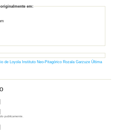
 originalmente em:
um
io de Loyola
Instituto Neo-Pitagórico
Rozala Garzuze
Última
o
ido publicamente.