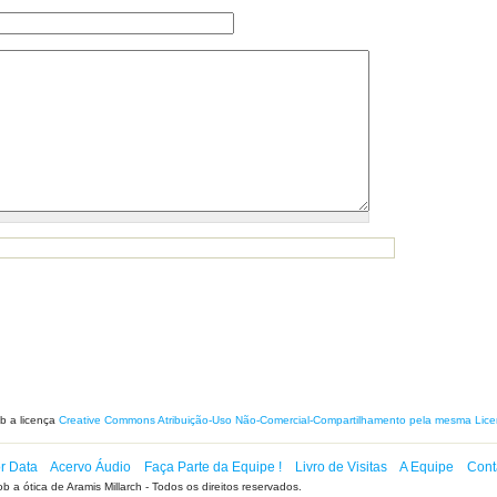
ob a licença
Creative Commons Atribuição-Uso Não-Comercial-Compartilhamento pela mesma Licen
or Data
Acervo Áudio
Faça Parte da Equipe !
Livro de Visitas
A Equipe
Cont
b a ótica de Aramis Millarch - Todos os direitos reservados.