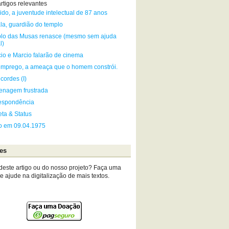
rtigos relevantes
ido, a juventude intelectual de 87 anos
la, guardião do templo
lo das Musas renasce (mesmo sem ajuda
l)
cio e Marcio falarão de cinema
mprego, a ameaça que o homem constrói.
cordes (I)
nagem frustrada
espondência
eta & Status
go em 09.04.1975
es
deste artigo ou do nosso projeto? Faça uma
 ajude na digitalização de mais textos.