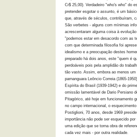
Cr$ 25,00). Verdadeiro "who's who" do es
pretender esgotar o assunto, é um bási
que, através de séculos, contribuíram, 
São verbetes - alguns com mínimas inf
acrescentaram alguma coisa à evolução
"podemos estar em desacordo com as te
com que determinada filosofia foi apres
idealismo e a preocupação destes homen
preparado há dois anos, este "quem é 
perdoáveis pois pela amplidão do trabal
tão vasto. Assim, embora ao menos um l
parnanguara Leôncio Correia (1865-1950),
Espírita do Brasil (1939-1942) e do prime
omissão lamentável de Dario Persiano de
Pitagórico, até hoje em funcionamento g
no campo internacional, o esquecimento 
Postiglioni, 70 anos, desde 1969 preside
importância não pode ser esquecido por 
uma edição que se torna obra de referen
cada vez mais - por outra realidade.