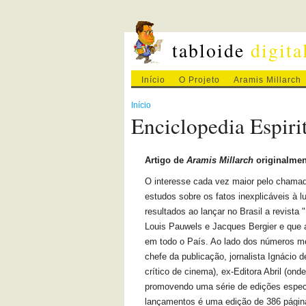
tabloide
digita
Início
O Projeto
Aramis Millarch
Início
Enciclopedia Espirit
Artigo de
Aramis Millarch
originalmen
O interesse cada vez maior pelo chama
estudos sobre os fatos inexplicáveis à l
resultados ao lançar no Brasil a revista
Louis Pauwels e Jacques Bergier e que ag
em todo o País. Ao lado dos números men
chefe da publicação, jornalista Ignácio 
crítico de cinema), ex-Editora Abril (onde
promovendo uma série de edições especi
lançamentos é uma edição de 386 páginas