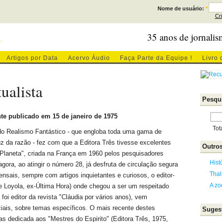
Nome de usuário:
*
Cr
l
35 anos de jornalis
Artigos por Data
Acervo Áudio
Faça Parte da Equipe !
Livro 
ualista
Pesqui
te publicado em 15 de janeiro de 1975
Tot
do Realismo Fantástico - que engloba toda uma gama de
uz da razão - fez com que a Editora Três tivesse excelentes
Outros
 "Planeta", criada na França em 1960 pelos pesquisadores
Hist
ora, ao atingir o número 28, já desfruta de circulação segura
Thal
sais, sempre com artigos inquietantes e curiosos, o editor-
A zo
de Loyola, ex-Última Hora) onde chegou a ser um respeitado
 foi editor da revista "Cláudia por vários anos), vem
ais, sobre temas específicos. O mais recente destes
Sugest
 dedicada aos "Mestres do Espirito" (Editora Três, 1975,