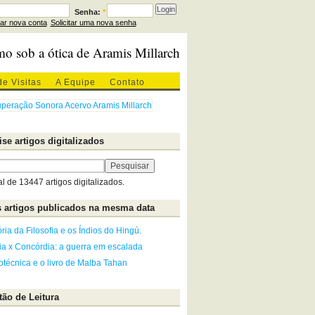
Senha:
*
iar nova conta
Solicitar uma nova senha
mo sob a ótica de Aramis Millarch
de Visitas
A Equipe
Contato
se artigos digitalizados
al de 13447 artigos digitalizados.
 artigos publicados na mesma data
ória da Filosofia e os Índios do Hingú.
ia x Concórdia: a guerra em escalada
otécnica e o livro de Malba Tahan
ão de Leitura