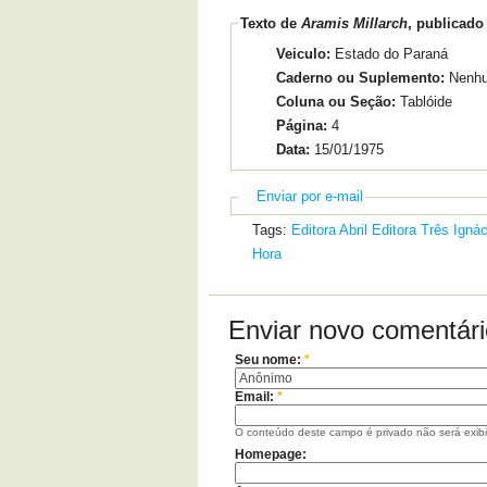
Texto de
Aramis Millarch
, publicado
Veiculo:
Estado do Paraná
Caderno ou Suplemento:
Nenh
Coluna ou Seção:
Tablóide
Página:
4
Data:
15/01/1975
Enviar por e-mail
Tags:
Editora Abril
Editora Três
Ignác
Hora
Enviar novo comentári
Seu nome:
*
Email:
*
O conteúdo deste campo é privado não será exib
Homepage: