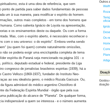
Outros a
piritualismo, esta é uma obra de referência, que sem
Walfr
co ponto de partida para saber dados fundamentais de pessoas
Roza
cada um à sua maneira, para modificar o espírito do homem.
Temp
ormações, outros mais completos - em torno dos homens que
oficia
 humana. Como salienta Ignácio de Loyola na apresentação,
Igná
orias e os ensinamentos deste ou daquele. Ou com a forma
Dese
entada. Mas, com o espírito aberto, é necessário reconhecer o
Os re
s com o seu universo: o do espirito". Embora venha sendo
Home
quem" (ou quem foi quem) comete naturalmente omissões,
Corr
ho não se poderia exigir uma enciclopédia completa de tema
Plan
íder espírita do Paraná seja mencionado na página 101 - o
Arti
 político, deputado estadual e federal, presidente da Liga
iro congresso de jornalistas brasileiros espiritas (1939), há a
Doaçõ
 Castro Vellozo (1869-1937), fundador do Instituto Neo-
raças ao seu idealista genro, o médico Rozala Garzuze. Ou,
Gostou 
doação e
da figura admirável do médico argentino Chistóforo di
nte da Federação Espirita Mundial - órgão que pela sua
uma publicação do alcance de "Planeta". De qualquer forma,
cia indispensável a quem se interessa - e o número aumenta