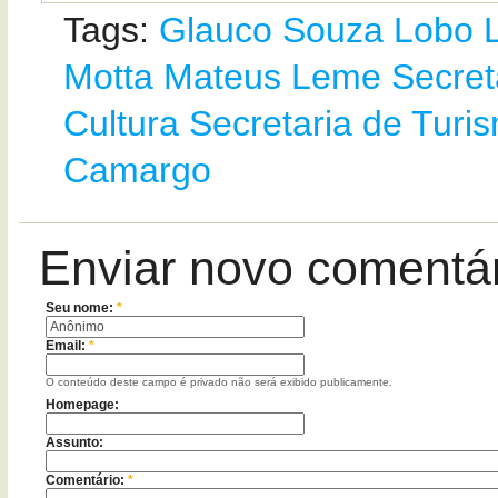
Tags:
Glauco Souza Lobo
Motta
Mateus Leme
Secret
Cultura
Secretaria de Turi
Camargo
Enviar novo comentá
Seu nome:
*
Email:
*
O conteúdo deste campo é privado não será exibido publicamente.
Homepage:
Assunto:
Comentário:
*