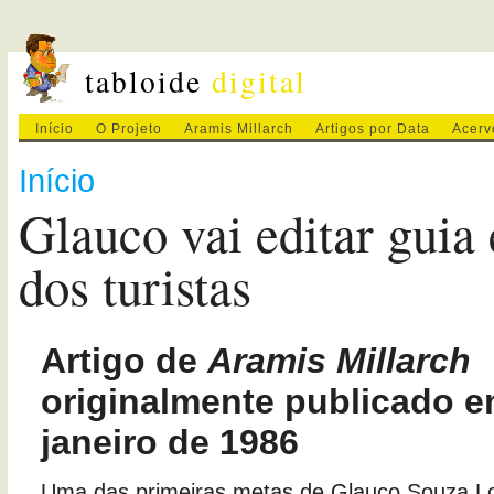
tabloide
digital
Início
O Projeto
Aramis Millarch
Artigos por Data
Acerv
Início
Glauco vai editar guia
dos turistas
Artigo de
Aramis Millarch
originalmente publicado e
janeiro de 1986
Uma das primeiras metas de Glauco Souza Lo