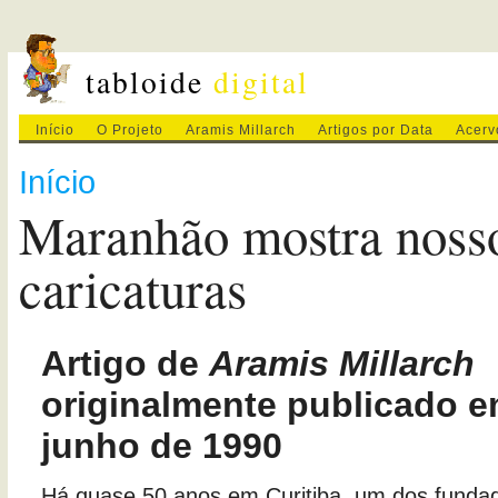
tabloide
digital
Início
O Projeto
Aramis Millarch
Artigos por Data
Acerv
Início
Maranhão mostra nosso
caricaturas
Artigo de
Aramis Millarch
originalmente publicado e
junho de 1990
Há quase 50 anos em Curitiba, um dos fundad