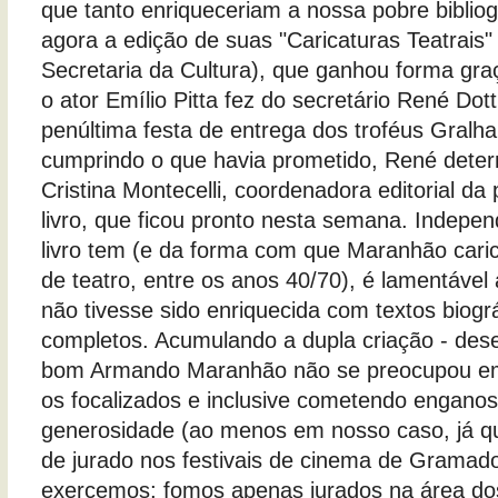
que tanto enriqueceriam a nossa pobre bibliogr
agora a edição de suas "Caricaturas Teatrais"
Secretaria da Cultura), que ganhou forma gr
o ator Emílio Pitta fez do secretário René Dott
penúltima festa de entrega dos troféus Gralh
cumprindo o que havia prometido, René dete
Cristina Montecelli, coordenadora editorial da
livro, que ficou pronto nesta semana. Indepen
livro tem (e da forma com que Maranhão cari
de teatro, entre os anos 40/70), é lamentável
não tivesse sido enriquecida com textos biogr
completos. Acumulando a dupla criação - dese
bom Armando Maranhão não se preocupou em
os focalizados e inclusive cometendo engano
generosidade (ao menos em nosso caso, já qu
de jurado nos festivais de cinema de Gramad
exercemos; fomos apenas jurados na área do