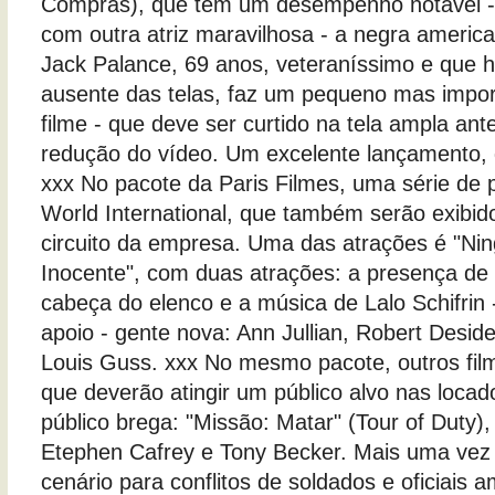
Compras), que tem um desempenho notável 
com outra atriz maravilhosa - a negra ameri
Jack Palance, 69 anos, veteraníssimo e que 
ausente das telas, faz um pequeno mas impor
filme - que deve ser curtido na tela ampla ant
redução do vídeo. Um excelente lançamento, 
xxx No pacote da Paris Filmes, uma série de
World International, que também serão exib
circuito da empresa. Uma das atrações é "N
Inocente", com duas atrações: a presença de
cabeça do elenco e a música de Lalo Schifrin 
apoio - gente nova: Ann Jullian, Robert Deside
Louis Guss. xxx No mesmo pacote, outros fil
que deverão atingir um público alvo nas loca
público brega: "Missão: Matar" (Tour of Duty
Etephen Cafrey e Tony Becker. Mais uma vez
cenário para conflitos de soldados e oficiais a