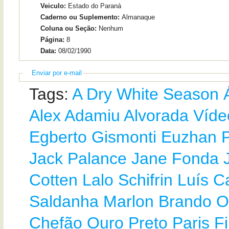
Veiculo:
Estado do Paraná
Caderno ou Suplemento:
Almanaque
Coluna ou Seção:
Nenhum
Página:
8
Data:
08/02/1990
Enviar por e-mail
Tags:
A Dry White Season
Alex Adamiu
Alvorada Víde
Egberto Gismonti
Euzhan P
Jack Palance
Jane Fonda
Cotten
Lalo Schifrin
Luís C
Saldanha
Marlon Brando
O
Chefão
Ouro Preto
Paris F