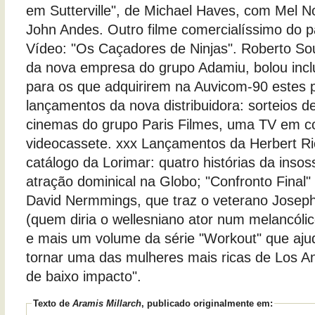
em Sutterville", de Michael Haves, com Mel N
John Andes. Outro filme comercialíssimo do p
Vídeo: "Os Caçadores de Ninjas". Roberto Sou
da nova empresa do grupo Adamiu, bolou inc
para os que adquirirem na Auvicom-90 estes 
lançamentos da nova distribuidora: sorteios 
cinemas do grupo Paris Filmes, uma TV em c
videocassete. xxx Lançamentos da Herbert Ri
catálogo da Lorimar: quatro histórias da insoss
atração dominical na Globo; "Confronto Final"
David Nermmings, que traz o veterano Josep
(quem diria o wellesniano ator num melancólico 
e mais um volume da série "Workout" que aj
tornar uma das mulheres mais ricas de Los An
de baixo impacto".
Texto de
Aramis Millarch
, publicado originalmente em: