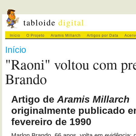
tabloide
digital
Início
O Projeto
Aramis Millarch
Artigos por Data
Acerv
Início
"Raoni" voltou com pr
Brando
Artigo de
Aramis Millarch
originalmente publicado e
fevereiro de 1990
Marlon Brando, 66 anos, volta em evidência: 