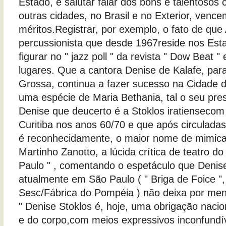
Estado, é salutar falar dos bons e talentosos
outras cidades, no Brasil e no Exterior, venc
méritos.Registrar, por exemplo, o fato de que 
percussionista que desde 1967reside nos Esta
figurar no " jazz poll " da revista " Dow Beat "
lugares. Que a cantora Denise de Kalafe, pa
Grossa, continua a fazer sucesso na Cidade 
uma espécie de Maria Bethania, tal o seu pres
Denise que deucerto é a Stoklos iratiensecom
Curitiba nos anos 60/70 e que após circuladas
é reconhecidamente, o maior nome de mimica n
Martinho Zanotto, a lúcida crítica de teatro d
Paulo " , comentando o espetáculo que Denis
atualmente em São Paulo ( " Briga de Foice ",
Sesc/Fábrica do Pompéia ) não deixa por men
" Denise Stoklos é, hoje, uma obrigação nacion
e do corpo,com meios expressivos inconfundív