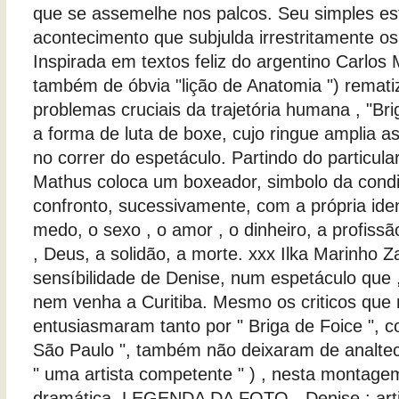
que se assemelhe nos palcos. Seu simples es
acontecimento que subjulda irrestritamente os
Inspirada em textos feliz do argentino Carlos 
também de óbvia "lição de Anatomia ") remat
problemas cruciais da trajetória humana , "Br
a forma de luta de boxe, cujo ringue amplia as
no correr do espetáculo. Partindo do particula
Mathus coloca um boxeador, simbolo da con
confronto, sucessivamente, com a própria iden
medo, o sexo , o amor , o dinheiro, a profissão
, Deus, a solidão, a morte. xxx Ilka Marinho Z
sensíbilidade de Denise, num espetáculo que ,
nem venha a Curitiba. Mesmo os criticos que
entusiasmaram tanto por " Briga de Foice ", 
São Paulo ", também não deixaram de analtec
" uma artista competente " ) , nesta montage
dramática. LEGENDA DA FOTO - Denise : arti