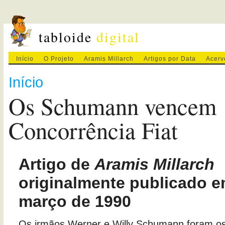
tabloide
digital
Início
O Projeto
Aramis Millarch
Artigos por Data
Acerv
Início
Os Schumann vencem
Concorrência Fiat
Artigo de
Aramis Millarch
originalmente publicado e
março de 1990
Os irmãos Werner e Willy Schumann foram os