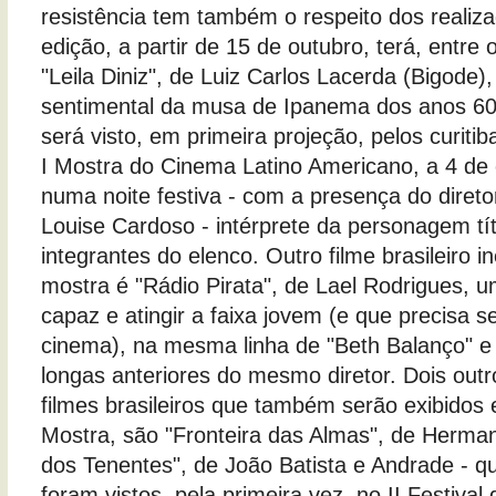
resistência tem também o respeito dos realiz
edição, a partir de 15 de outubro, terá, entre o
"Leila Diniz", de Luiz Carlos Lacerda (Bigode),
sentimental da musa de Ipanema dos anos 60.
será visto, em primeira projeção, pelos curiti
I Mostra do Cinema Latino Americano, a 4 de o
numa noite festiva - com a presença do diretor
Louise Cardoso - intérprete da personagem tít
integrantes do elenco. Outro filme brasileiro i
mostra é "Rádio Pirata", de Lael Rodrigues, 
capaz e atingir a faixa jovem (e que precisa s
cinema), na mesma linha de "Beth Balanço" e 
longas anteriores do mesmo diretor. Dois out
filmes brasileiros que também serão exibidos 
Mostra, são "Fronteira das Almas", de Herma
dos Tenentes", de João Batista e Andrade - q
foram vistos, pela primeira vez, no II Festival