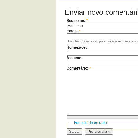
Enviar novo comentári
Seu nome:
*
Email:
*
O conteúdo deste campo é privado não será exib
Homepage:
Assunto:
Comentário:
*
Formato de entrada