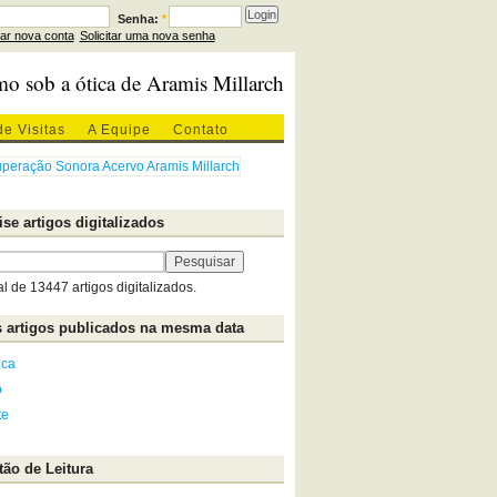
Senha:
*
iar nova conta
Solicitar uma nova senha
mo sob a ótica de Aramis Millarch
de Visitas
A Equipe
Contato
se artigos digitalizados
al de 13447 artigos digitalizados.
 artigos publicados na mesma data
ica
o
te
ão de Leitura