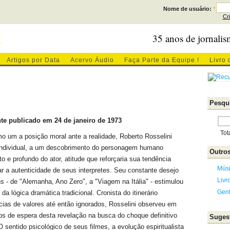
Nome de usuário:
*
Cr
l
35 anos de jornalis
Artigos por Data
Acervo Áudio
Faça Parte da Equipe !
Livro 
Pesqui
te publicado em 24 de janeiro de 1973
Tot
o um a posição moral ante a realidade, Roberto Rosselini
 individual, a um descobrimento do personagem humano
Outros
e profundo do ator, atitude que reforçaria sua tendência
Mús
r a autenticidade de seus interpretes. Seu constante desejo
Livr
 - de "Alemanha, Ano Zero", a "Viagem na Itália" - estimulou
Gen
da lógica dramática tradicional. Cronista do itinerário
ias de valores até então ignorados, Rosselini observeu em
s de espera desta revelação na busca do choque definitivo
Sugest
 sentido psicológico de seus filmes, a evolução espiritualista