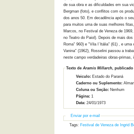
de sua obra e as dificuldades em sua vid
Bergman (foto), e conflitos com os pro
dos anos 50. Em decadência após o seu i
para muitos uma de suas melhores fitas,
Marcos, no Festival de Veneza de 1969, 
no Teatro do Paiol). Depois de mais dos
Roma" 960) e "Vila I`Itália" (61) , e um
Vanina" (1962), Rosselini passou a trab
neste campo verdadeiras obras-primas, in
Texto de
Aramis Millarch
, publicado
Veiculo:
Estado do Paraná
Caderno ou Suplemento:
Alma
Coluna ou Seção:
Nenhum
Página:
1
Data:
24/01/1973
Enviar por e-mail
Tags:
Festival de Veneza de
Ingrid 