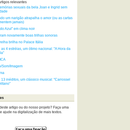
rtigos relevantes
emórias sexuais da bela Joan e Ingrid sem
idade
do um narigão atrapalha o amor (ou as cartas
mentem jamais)
do Azul" em clima noir
aram novamente boas trilhas sonoras
relha brilha no Palace Itália
 as 4 estréias, um ótimo nacional: "A Hora da
la"
ICA
o/Som/Imagem
ema
 13 inéditos, um clássico musical: "Carrossel
litano"
es
deste artigo ou do nosso projeto? Faça uma
 ajude na digitalização de mais textos.