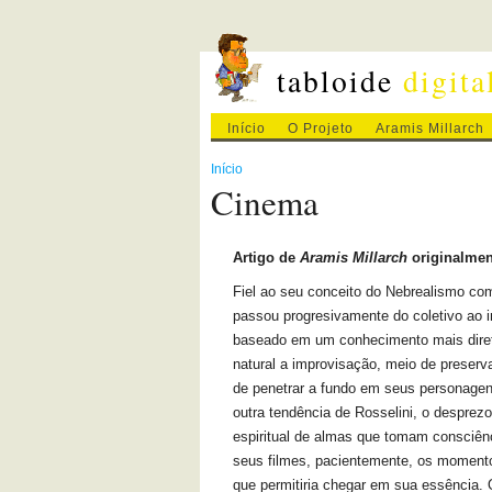
tabloide
digita
Início
O Projeto
Aramis Millarch
Início
Cinema
Artigo de
Aramis Millarch
originalmen
Fiel ao seu conceito do Nebrealismo com
passou progresivamente do coletivo ao
baseado em um conhecimento mais direto 
natural a improvisação, meio de preserva
de penetrar a fundo em seus personagens
outra tendência de Rosselini, o desprezo 
espiritual de almas que tomam consciênc
seus filmes, pacientemente, os momento
que permitiria chegar em sua essência. O