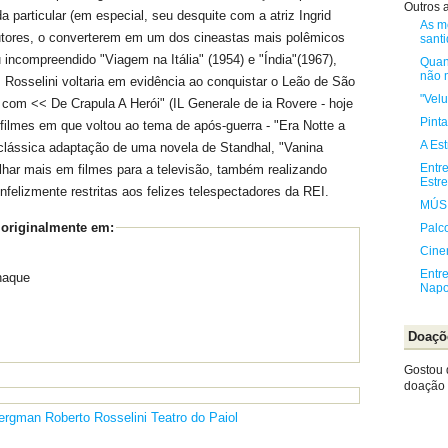
Outros a
a particular (em especial, seu desquite com a atriz Ingrid
As m
dutores, o converterem em um dos cineastas mais polêmicos
sant
ncompreendido "Viagem na Itália" (1954) e "Índia"(1967),
Quan
não 
 Rosselini voltaria em evidência ao conquistar o Leão de São
"Velu
com << De Crapula A Herói" (IL Generale de ia Rovere - hoje
Pint
 filmes em que voltou ao tema de após-guerra - "Era Notte a
A Est
a clássica adaptação de uma novela de Standhal, "Vanina
Entre
alhar mais em filmes para a televisão, também realizando
Estre
felizmente restritas aos felizes telespectadores da REI.
MÚS
 originalmente em:
Palc
Cin
Entre
naque
Napo
Doaçõ
Gostou 
doação e
Bergman
Roberto Rosselini
Teatro do Paiol