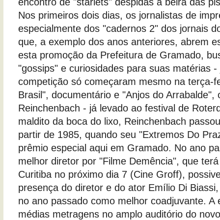
encontro de "starlets" despidas à beira das pi
Nos primeiros dois dias, os jornalistas de imp
especialmente dos "cadernos 2" dos jornais d
que, a exemplo dos anos anteriores, abrem e
esta promoção da Prefeitura de Gramado, bus
"gossips" e curiosidades para suas matérias -
competição só começaram mesmo na terça-fe
Brasil", documentário e "Anjos do Arrabalde", 
Reinchenbach - já levado ao festival de Roter
maldito da boca do lixo, Reinchenbach passou
partir de 1985, quando seu "Extremos Do Pr
prêmio especial aqui em Gramado. No ano pas
melhor diretor por "Filme Demência", que terá
Curitiba no próximo dia 7 (Cine Groff), possi
presença do diretor e do ator Emílio Di Bias
no ano passado como melhor coadjuvante. A e
médias metragens no amplo auditório do novo