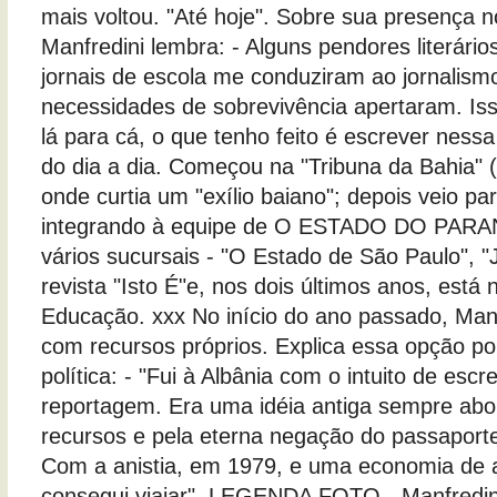
mais voltou. "Até hoje". Sobre sua presença n
Manfredini lembra: - Alguns pendores literári
jornais de escola me conduziram ao jornalis
necessidades de sobrevivência apertaram. Iss
lá para cá, o que tenho feito é escrever ness
do dia a dia. Começou na "Tribuna da Bahia" 
onde curtia um "exílio baiano"; depois veio par
integrando à equipe de O ESTADO DO PARA
vários sucursais - "O Estado de São Paulo", "J
revista "Isto É"e, nos dois últimos anos, está 
Educação. xxx No início do ano passado, Manfr
com recursos próprios. Explica essa opção po
política: - "Fui à Albânia com o intuito de es
reportagem. Era uma idéia antiga sempre abor
recursos e pela eterna negação do passaporte
Com a anistia, em 1979, e uma economia de 
consegui viajar". LEGENDA FOTO - Manfredini: