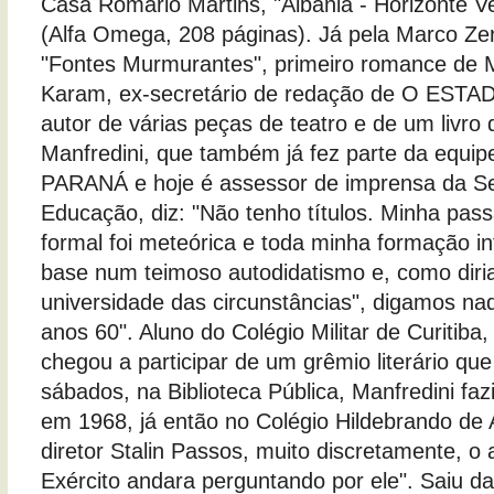
Casa Romário Martins, "Albânia - Horizonte V
(Alfa Omega, 208 páginas). Já pela Marco Zer
"Fontes Murmurantes", primeiro romance de 
Karam, ex-secretário de redação de O ES
autor de várias peças de teatro e de um livro
Manfredini, que também já fez parte da eq
PARANÁ e hoje é assessor de imprensa da Se
Educação, diz: "Não tenho títulos. Minha pas
formal foi meteórica e toda minha formação i
base num teimoso autodidatismo e, como diria
universidade das circunstâncias", digamos n
anos 60". Aluno do Colégio Militar de Curitib
chegou a participar de um grêmio literário que
sábados, na Biblioteca Pública, Manfredini fazi
em 1968, já então no Colégio Hildebrando de 
diretor Stalin Passos, muito discretamente, o 
Exército andara perguntando por ele". Saiu d