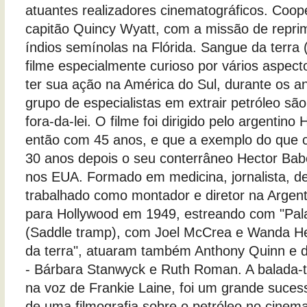
atuantes realizadores cinematográficos. Coope
capitão Quincy Wyatt, com a missão de reprim
índios semínolas na Flórida. Sangue da terra 
filme especialmente curioso por vários aspecto
ter sua ação na América do Sul, durante os 
grupo de especialistas em extrair petróleo s
fora-da-lei. O filme foi dirigido pelo argentin
então com 45 anos, e que a exemplo do que c
30 anos depois o seu conterrâneo Hector Babe
nos EUA. Formado em medicina, jornalista, de
trabalhado como montador e diretor na Argent
para Hollywood em 1949, estreando com "Pa
(Saddle tramp), com Joel McCrea e Wanda H
da terra", atuaram também Anthony Quinn e d
- Bárbara Stanwyck e Ruth Roman. A balada-t
na voz de Frankie Laine, foi um grande suces
de uma filmografia sobre o petróleo no cinema