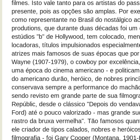
filmes. Isto vale tanto para os artistas do pa
presente, pois as opções são amplas. Por exe
como representante no Brasil do nostálgico a
produtions, que durante duas décadas foi um
estúdios "b" de Hollywood, tem colocado, me
locadoras, títulos impulsionados especialment
atrizes mais famosos de suas épocas que por
Wayne (1907-1979), o cowboy por excelência,
uma época do cinema americano - e politic
do americano durão, heróico, de nobres princ
conservava sempre a performance do machão
sendo revisto em grande parte de sua filmograf
Repúblic, desde o clássico "Depois do vendav
Ford) até o pouco valorizado - mas grande s
rastro da bruxa vermelha". Tão famosos qua
ele criador de tipos calados, nobres e heróic
filmografia - foi Gary Cooper (Montana, 1901-