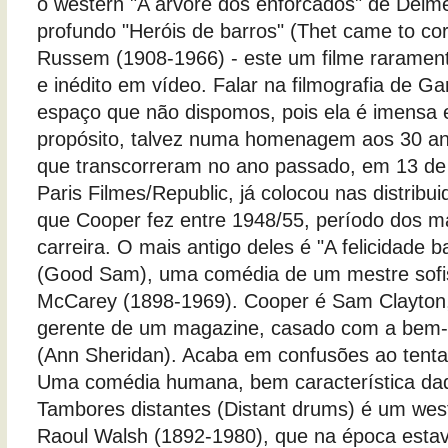
o western "A árvore dos enforcados" de Delm
profundo "Heróis de barros" (Thet came to co
Russem (1908-1966) - este um filme raramente
e inédito em vídeo. Falar na filmografia de G
espaço que não dispomos, pois ela é imensa e 
propósito, talvez numa homenagem aos 30 an
que transcorreram no ano passado, em 13 de
Paris Filmes/Republic, já colocou nas distribui
que Cooper fez entre 1948/55, período dos ma
carreira. O mais antigo deles é "A felicidade b
(Good Sam), uma comédia de um mestre sofis
McCarey (1898-1969). Cooper é Sam Clayton
gerente de um magazine, casado com a bem-
(Ann Sheridan). Acaba em confusões ao tenta
Uma comédia humana, bem característica da
Tambores distantes (Distant drums) é um wes
Raoul Walsh (1892-1980), que na época estav