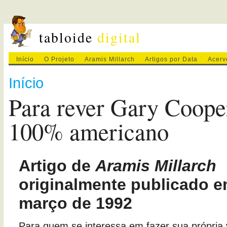
tabloide
digital
Início
O Projeto
Aramis Millarch
Artigos por Data
Acerv
Início
Para rever Gary Coope
100% americano
Artigo de
Aramis Millarch
originalmente publicado e
março de 1992
Para quem se interessa em fazer sua própria 