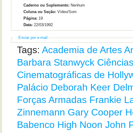
Caderno ou Suplemento:
Nenhum
Coluna ou Seção:
Vídeo/Som
Página:
19
Data:
22/03/1992
Enviar por e-mail
Tags:
Academia de Artes
A
Barbara Stanwyck
Ciência
Cinematográficas de Holly
Palácio
Deborah Keer
Del
Forças Armadas
Frankie L
Zinnemann
Gary Cooper
H
Babenco
High Noon
John 