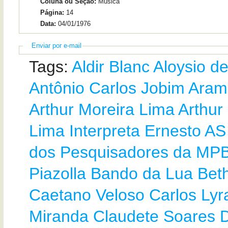
Coluna ou Seção:
Música
Página:
14
Data:
04/01/1976
Enviar por e-mail
Tags:
Aldir Blanc
Aloysio de
Antônio Carlos Jobim
Arami
Arthur Moreira Lima
Arthur
Lima Interpreta Ernesto
AS
dos Pesquisadores da MP
Piazolla
Bando da Lua
Bet
Caetano Veloso
Carlos Lyr
Miranda
Claudete Soares
D