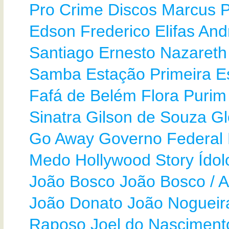
Pro Crime
Discos Marcus P
Edson Frederico
Elifas And
Santiago
Ernesto Nazareth
Samba Estação Primeira
E
Fafá de Belém
Flora Purim
Sinatra
Gilson de Souza
Gl
Go Away
Governo Federal
Medo
Hollywood Story
Ído
João Bosco
João Bosco / A
João Donato
João Nogueir
Raposo
Joel do Nasciment