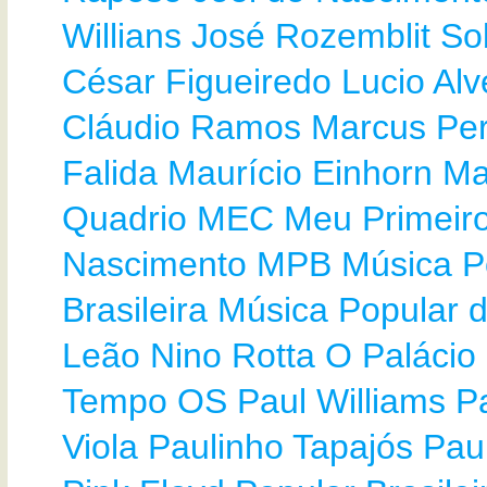
Willians
José Rozemblit So
César Figueiredo
Lucio Alv
Cláudio Ramos
Marcus Per
Falida
Maurício Einhorn
Ma
Quadrio
MEC
Meu Primeir
Nascimento
MPB
Música P
Brasileira
Música Popular d
Leão
Nino Rotta
O Palácio
Tempo
OS
Paul Williams
P
Viola
Paulinho Tapajós
Pau