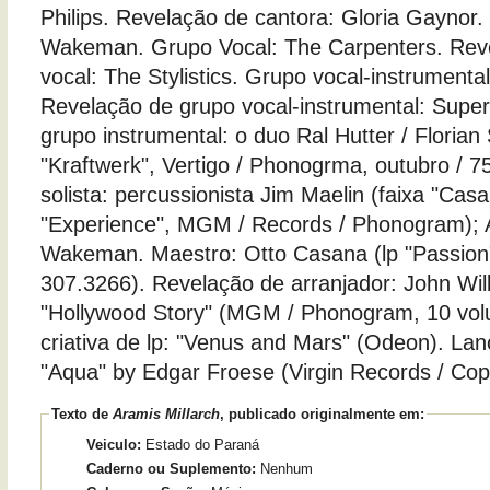
Philips. Revelação de cantora: Gloria Gaynor. 
Wakeman. Grupo Vocal: The Carpenters. Rev
vocal: The Stylistics. Grupo vocal-instrumenta
Revelação de grupo vocal-instrumental: Supe
grupo instrumental: o duo Ral Hutter / Florian
"Kraftwerk", Vertigo / Phonogrma, outubro / 7
solista: percussionista Jim Maelin (faixa "Cas
"Experience", MGM / Records / Phonogram); A
Wakeman. Maestro: Otto Casana (lp "Passion
307.3266). Revelação de arranjador: John Will
"Hollywood Story" (MGM / Phonogram, 10 vo
criativa de lp: "Venus and Mars" (Odeon). Lan
"Aqua" by Edgar Froese (Virgin Records / Co
Texto de
Aramis Millarch
, publicado originalmente em:
Veiculo:
Estado do Paraná
Caderno ou Suplemento:
Nenhum