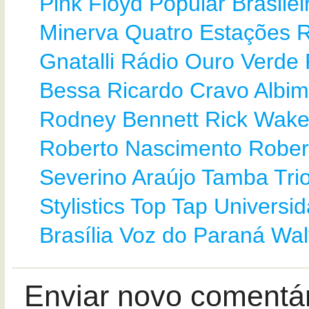
Pink Floyd
Popular Brasilei
Minerva
Quatro Estações
Gnatalli
Rádio Ouro Verde
Bessa
Ricardo Cravo Albim
Rodney Bennett
Rick Wak
Roberto Nascimento
Rober
Severino Araújo
Tamba Tri
Stylistics
Top Tap
Universi
Brasília
Voz do Paraná
Wal
Enviar novo comentá