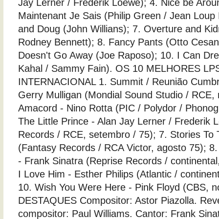
Jay Lerner / Frederik Loewe); 4. Nice be Aroun
Maintenant Je Sais (Philip Green / Jean Loup
and Doug (John Willians); 7. Overture and Ki
Rodney Bennett); 8. Fancy Pants (Otto Cesan
Doesn't Go Away (Joe Raposo); 10. I Can Drea
Kahal / Sammy Fain). OS 10 MELHORES L
INTERNACIONAL 1. Summit / Reunião Cumbre -
Gerry Mulligan (Mondial Sound Studio / RCE, 
Amacord - Nino Rotta (PIC / Polydor / Phonogr
The Little Prince - Alan Jay Lerner / Frederi
Records / RCE, setembro / 75); 7. Stories To T
(Fantasy Records / RCA Victor, agosto 75); 8
- Frank Sinatra (Reprise Records / continental
I Love Him - Esther Philips (Atlantic / continen
10. Wish You Were Here - Pink Floyd (CBS, n
DESTAQUES Compositor: Astor Piazolla. Rev
compositor: Paul Williams. Cantor: Frank Sina