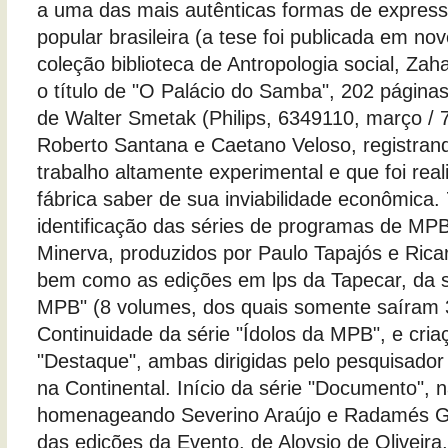
a uma das mais autênticas formas de express
popular brasileira (a tese foi publicada em no
coleção biblioteca de Antropologia social, Zah
o título de "O Palácio do Samba", 202 páginas)
de Walter Smetak (Philips, 6349110, março / 7
Roberto Santana e Caetano Veloso, registran
trabalho altamente experimental e que foi rea
fábrica saber de sua inviabilidade econômica.
identificação das séries de programas de MPB
Minerva, produzidos por Paulo Tapajós e Rica
bem como as edições em lps da Tapecar, da s
MPB" (8 volumes, dos quais somente saíram 
Continuidade da série "Ídolos da MPB", e cria
"Destaque", ambas dirigidas pelo pesquisador 
na Continental. Início da série "Documento",
homenageando Severino Araújo e Radamés Gna
das edições da Evento, de Aloysio de Oliveira,