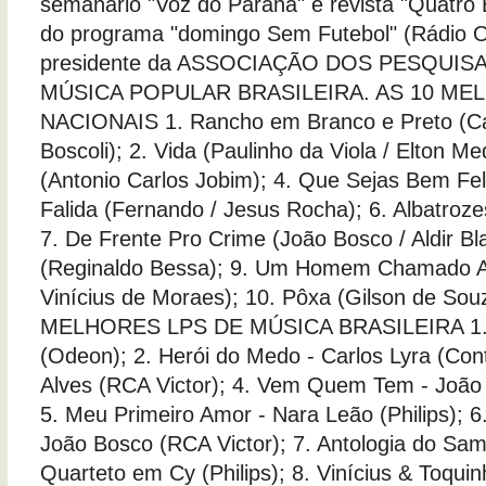
semanário "Voz do Paraná" e revista "Quatro 
do programa "domingo Sem Futebol" (Rádio O
presidente da ASSOCIAÇÃO DOS PESQUI
MÚSICA POPULAR BRASILEIRA. AS 10 M
NACIONAIS 1. Rancho em Branco e Preto (Car
Boscoli); 2. Vida (Paulinho da Viola / Elton Med
(Antonio Carlos Jobim); 4. Que Sejas Bem Fel
Falida (Fernando / Jesus Rocha); 6. Albatroze
7. De Frente Pro Crime (João Bosco / Aldir B
(Reginaldo Bessa); 9. Um Homem Chamado Al
Vinícius de Moraes); 10. Pôxa (Gilson de Sou
MELHORES LPS DE MÚSICA BRASILEIRA 1. P
(Odeon); 2. Herói do Medo - Carlos Lyra (Conti
Alves (RCA Victor); 4. Vem Quem Tem - João
5. Meu Primeiro Amor - Nara Leão (Philips); 
João Bosco (RCA Victor); 7. Antologia do Sa
Quarteto em Cy (Philips); 8. Vinícius & Toquinh