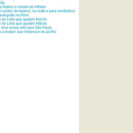
ção
a Araken a mostra de Alfredo
o piston de Araken, na noite e para românticos
autografa na Feira
s de Leila que ajudam Márcio
s de Leila que ajudam Márcio
 leva nossa arte para São Paulo
s a Araken que Anderson irá ao Rio