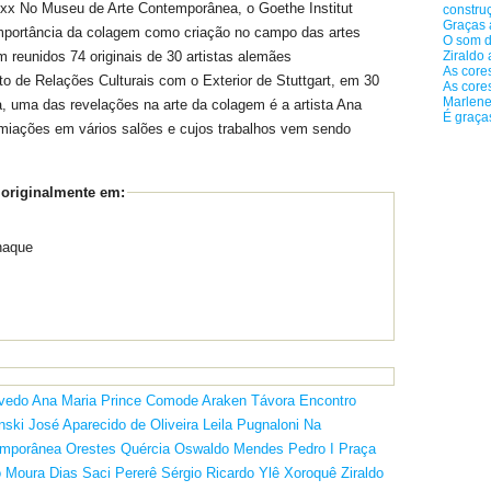
. xxx No Museu de Arte Contemporânea, o Goethe Institut
constru
Graças 
portância da colagem como criação no campo das artes
O som d
Ziraldo 
m reunidos 74 originais de 30 artistas alemães
As core
to de Relações Culturais com o Exterior de Stuttgart, em 30
As core
Marlene
, uma das revelações na arte da colagem é a artista Ana
É graça
miações em vários salões e cujos trabalhos vem sendo
 originalmente em:
naque
vedo
Ana Maria Prince Comode
Araken Távora
Encontro
nski
José Aparecido de Oliveira
Leila Pugnaloni
Na
emporânea
Orestes Quércia
Oswaldo Mendes
Pedro I
Praça
o Moura Dias
Saci Pererê
Sérgio Ricardo
Ylê Xoroquê
Ziraldo