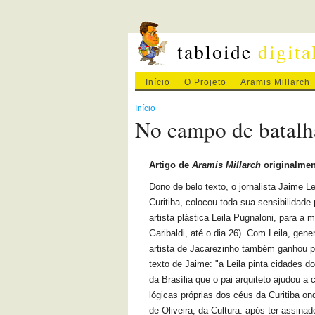
tabloide
digita
Início
O Projeto
Aramis Millarch
Início
No campo de batalh
Artigo de
Aramis Millarch
originalmen
Dono de belo texto, o jornalista Jaime L
Curitiba, colocou toda sua sensibilidade
artista plástica Leila Pugnaloni, para a
Garibaldi, até o dia 26). Com Leila, ge
artista de Jacarezinho também ganhou 
texto de Jaime: "a Leila pinta cidades do
da Brasília que o pai arquiteto ajudou a
lógicas próprias dos céus da Curitiba o
de Oliveira, da Cultura: após ter assin