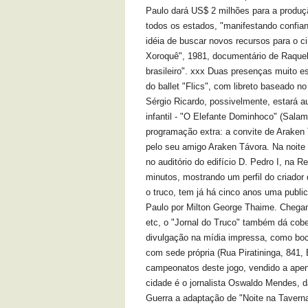
Paulo dará US$ 2 milhões para a produç
todos os estados, "manifestando confia
idéia de buscar novos recursos para o c
Xoroquê", 1981, documentário de Raquel 
brasileiro". xxx Duas presenças muito es
do ballet "Flics", com libreto baseado no
Sérgio Ricardo, possivelmente, estará a
infantil - "O Elefante Dominhoco" (Salama
programação extra: a convite de Araken 
pelo seu amigo Araken Távora. Na noite 
no auditório do edifício D. Pedro I, na R
minutos, mostrando um perfil do criador 
o truco, tem já há cinco anos uma publi
Paulo por Milton George Thaime. Chegand
etc, o "Jornal do Truco" também dá cobe
divulgação na mídia impressa, como boc
com sede própria (Rua Piratininga, 841, 
campeonatos deste jogo, vendido a ape
cidade é o jornalista Oswaldo Mendes, d
Guerra a adaptação de "Noite na Taverna