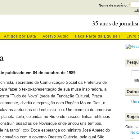
Nome de usuário:
*
Cr
l
35 anos de jornalis
Artigos por Data
Acervo Áudio
Faça Parte da Equipe !
Livro 
a
Pesqui
te publicado em 04 de outubro de 1989
Tot
echinski, secretário de Comunicação Social da Prefeitura de
 para fazer o texto-apresentação de sua musa inspiradora, a
Outros
 mostra "Tudo de Novo" (sede da Fundação Cultural, Praça
Um e
nerosamente, dividiu a exposição com Rogério Moura Dias, o
palavras afetuosas de Lechinski. xxx Um exemplo do amoroso
 planeta Leila, coloridas no Rio onde nasceu, linhas retilíneas
Sugest
 construir, ousadias de Noviorque onde andou uns tempos,
Outros a
nde há tanto". xxx Doce esperança do ministro José Aparecido
No c
ado convênio com o governo Orestes Quércia, pelo qual São