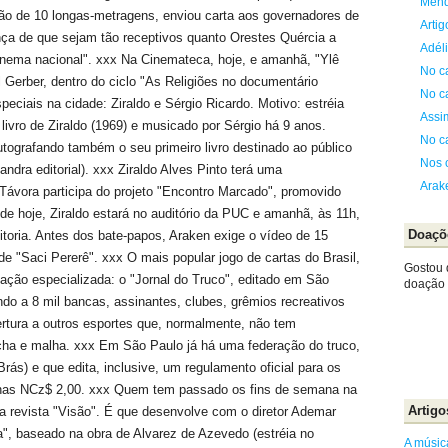
Mend
ão de 10 longas-metragens, enviou carta aos governadores de
Arti
nça de que sejam tão receptivos quanto Orestes Quércia a
Adél
inema nacional". xxx Na Cinemateca, hoje, e amanhã, "Ylê
No c
Gerber, dentro do ciclo "As Religiões no documentário
No c
peciais na cidade: Ziraldo e Sérgio Ricardo. Motivo: estréia
Assi
 livro de Ziraldo (1969) e musicado por Sérgio há 9 anos.
No c
utografando também o seu primeiro livro destinado ao público
Nos 
ndra editorial). xxx Ziraldo Alves Pinto terá uma
Arak
Távora participa do projeto "Encontro Marcado", promovido
de hoje, Ziraldo estará no auditório da PUC e amanhã, às 11h,
Doaçõ
eitoria. Antes dos bate-papos, Araken exige o vídeo de 15
de "Saci Pererê". xxx O mais popular jogo de cartas do Brasil,
Gostou 
cação especializada: o "Jornal do Truco", editado em São
doação e
o a 8 mil bancas, assinantes, clubes, grêmios recreativos
rtura a outros esportes que, normalmente, não tem
ha e malha. xxx Em São Paulo já há uma federação do truco,
Brás) e que edita, inclusive, um regulamento oficial para os
nas NCz$ 2,00. xxx Quem tem passado os fins de semana na
Artigo
a revista "Visão". É que desenvolve com o diretor Ademar
", baseado na obra de Alvarez de Azevedo (estréia no
A música