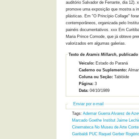
auditório Salvador de Ferrante, dia 12)
promove uma exposição que mostra a im
plásticas. Em "O Princípio Collage" fora
contemporâneos, organizada pelo Institu
painéis documentativos. xxx Em Curitiba
Maria Prince Comode, que já obteve pre
valorizados em algumas galerias.
Texto de
Aramis Millarch
, publicado
Veiculo:
Estado do Paraná
Caderno ou Suplemento:
Alma
Coluna ou Seção:
Tablóide
Página:
3
Data:
04/10/1989
Enviar por e-mail
Tags:
Ademar Guerra
Alvarez de Aze
Marcado
Goethe Institut
Jaime Lechi
Cinemateca
No Museu de Arte Cont
Garibaldi
PUC
Raquel Gerber
Rogéri