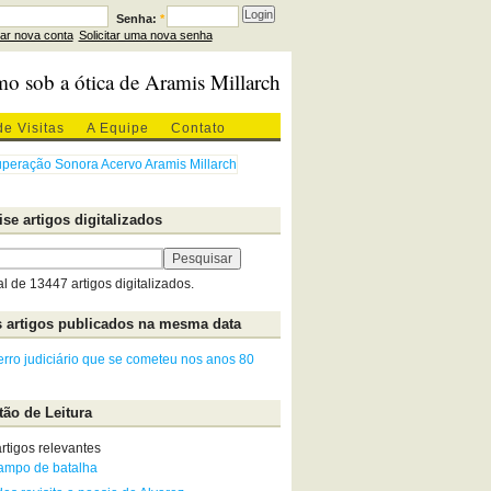
Senha:
*
iar nova conta
Solicitar uma nova senha
mo sob a ótica de Aramis Millarch
de Visitas
A Equipe
Contato
se artigos digitalizados
al de 13447 artigos digitalizados.
 artigos publicados na mesma data
rro judiciário que se cometeu nos anos 80
ão de Leitura
rtigos relevantes
ampo de batalha