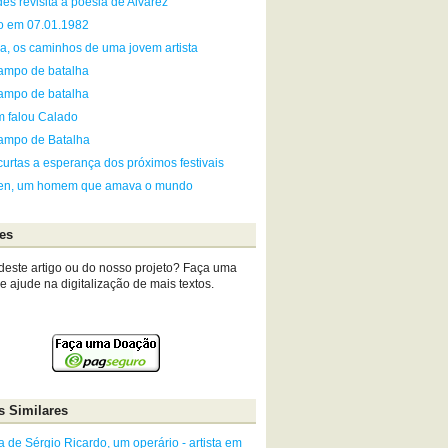
es revisita a poesia de Alvarez
go em 07.01.1982
ia, os caminhos de uma jovem artista
ampo de batalha
ampo de batalha
m falou Calado
ampo de Batalha
curtas a esperança dos próximos festivais
en, um homem que amava o mundo
es
deste artigo ou do nosso projeto? Faça uma
 ajude na digitalização de mais textos.
s Similares
 de Sérgio Ricardo, um operário - artista em