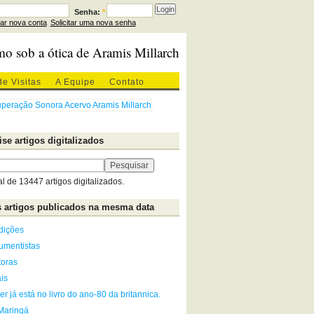
Senha:
*
iar nova conta
Solicitar uma nova senha
mo sob a ótica de Aramis Millarch
de Visitas
A Equipe
Contato
se artigos digitalizados
al de 13447 artigos digitalizados.
 artigos publicados na mesma data
dições
rumentistas
toras
is
er já está no livro do ano-80 da britannica.
Maringá