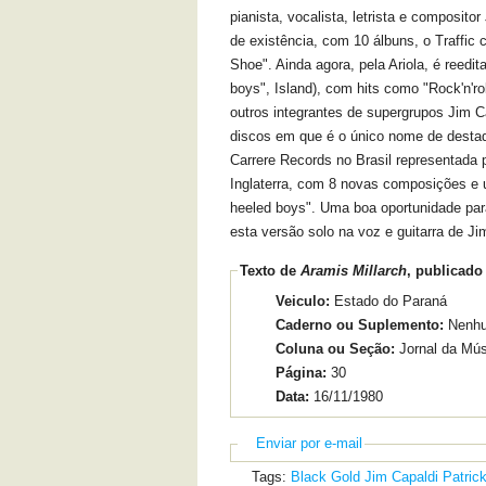
pianista, vocalista, letrista e composito
de existência, com 10 álbuns, o Traffi
Shoe". Ainda agora, pela Ariola, é reedi
boys", Island), com hits como "Rock'n'r
outros integrantes de supergrupos Jim Cal
discos em que é o único nome de destaq
Carrere Records no Brasil representada 
Inglaterra, com 8 novas composições e 
heeled boys". Uma boa oportunidade para
esta versão solo na voz e guitarra d
Texto de
Aramis Millarch
, publicado
Veiculo:
Estado do Paraná
Caderno ou Suplemento:
Nenh
Coluna ou Seção:
Jornal da Mú
Página:
30
Data:
16/11/1980
Enviar por e-mail
Tags:
Black Gold
Jim Capaldi
Patric