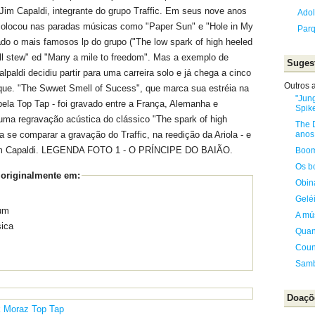
r Jim Capaldi, integrante do grupo Traffic. Em seus nove anos
Adol
c colocou nas paradas músicas como "Paper Sun" e "Hole in My
Par
tado o mais famosos lp do grupo ("The low spark of high heeled
oll stew" ed "Many a mile to freedom". Mas a exemplo de
Sugest
paldi decidiu partir para uma carreira solo e já chega a cinco
Outros a
ue. "The Swwet Smell of Sucess", que marca sua estréia na
"Jung
pela Top Tap - foi gravado entre a França, Alemanha e
Spik
uma regravação acústica do clássico "The spark of high
The 
anos
 se comparar a gravação do Traffic, na reedição da Ariola - e
e Jim Capaldi. LEGENDA FOTO 1 - O PRÍNCIPE DO BAIÃO.
Boom
Os b
 originalmente em:
Obin
Gelé
um
A mú
sica
Quan
Coun
Samb
Doaçõ
k Moraz
Top Tap