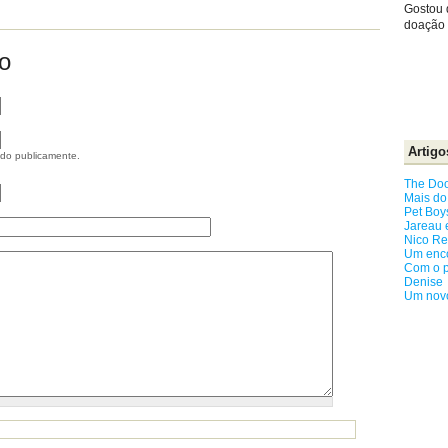
Gostou 
doação e
o
Artigo
ido publicamente.
The Doo
Mais do
Pet Boy
Jareau 
Nico Re
Um enco
Com o p
Denise
Um novo