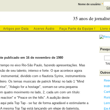
Nome de usuário:
*
Cr
l
35 anos de jornalis
Artigos por Data
Acervo Áudio
Faça Parte da Equipe !
Livro 
Pesqui
te publicado em 16 de novembro de 1980
Tot
m tempo no eixo Rio-São Paulo, fazendo apresentações. Mas
ão de seu talento, intenso e forte. O que acontece agora
Outros
strumental, dividido com o flautista Syrinx, instrumentista
Ree
ileiro. Os temas musicais de patrick Moraz no lado 1 "Mind
Inst
rise", "Adagio for a hostage", somam-se uma pequena
Can
a em quatro movimento no lado, 2, cada um com um título:
Rura
reaction" e "Peace on the hills". A audição deste
aqui pela Top Tap - se faz de forma agradável e estimulante a
Lern
. A mesma Top Tap está lançando um elepe do baterista,
Em 