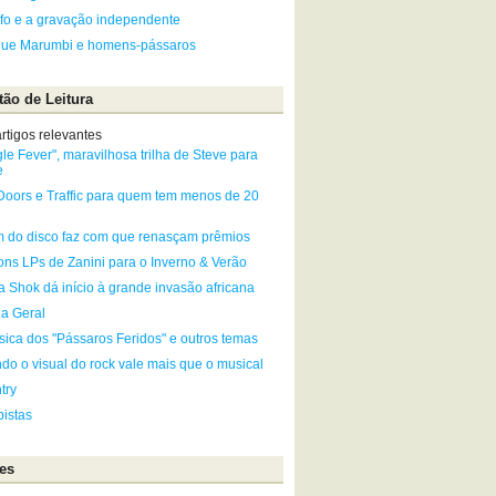
fo e a gravação independente
que Marumbi e homens-pássaros
ão de Leitura
rtigos relevantes
le Fever", maravilhosa trilha de Steve para
e
Doors e Traffic para quem tem menos de 20
 do disco faz com que renasçam prêmios
ons LPs de Zanini para o Inverno & Verão
a Shok dá início à grande invasão africana
ia Geral
sica dos "Pássaros Feridos" e outros temas
do o visual do rock vale mais que o musical
try
istas
es