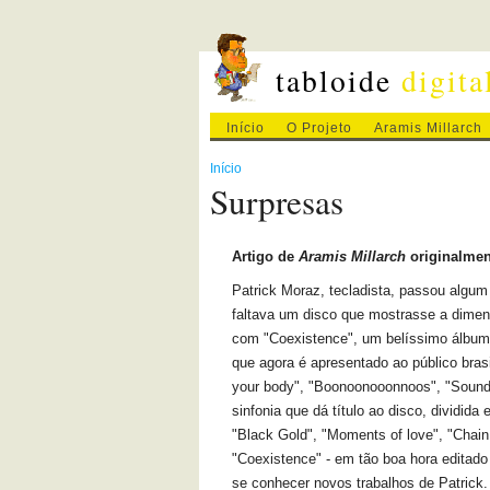
tabloide
digita
Início
O Projeto
Aramis Millarch
Início
Surpresas
Artigo de
Aramis Millarch
originalmen
Patrick Moraz, tecladista, passou algu
faltava um disco que mostrasse a dimens
com "Coexistence", um belíssimo álbum in
que agora é apresentado ao público bras
your body", "Boonoonooonnoos", "Sound
sinfonia que dá título ao disco, dividid
"Black Gold", "Moments of love", "Chain 
"Coexistence" - em tão boa hora editado 
se conhecer novos trabalhos de Patrick