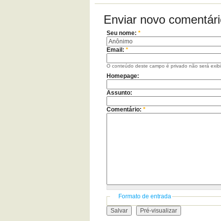
Enviar novo comentári
Seu nome:
*
Email:
*
O conteúdo deste campo é privado não será exib
Homepage:
Assunto:
Comentário:
*
Formato de entrada