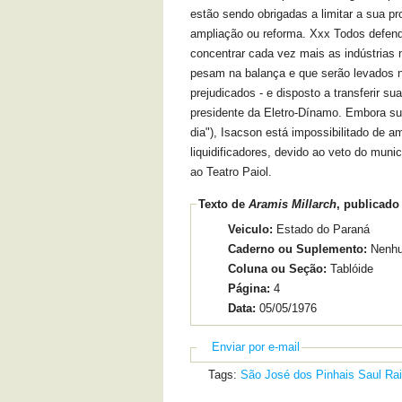
estão sendo obrigadas a limitar a sua pr
ampliação ou reforma. Xxx Todos defen
concentrar cada vez mais as indústrias
pesam na balança e que serão levados
prejudicados - e disposto a transferir s
presidente da Eletro-Dínamo. Embora su
dia"), Isacson está impossibilitado de a
liquidificadores, devido ao veto do muni
ao Teatro Paiol.
Texto de
Aramis Millarch
, publicado
Veiculo:
Estado do Paraná
Caderno ou Suplemento:
Nenh
Coluna ou Seção:
Tablóide
Página:
4
Data:
05/05/1976
Enviar por e-mail
Tags:
São José dos Pinhais
Saul Ra