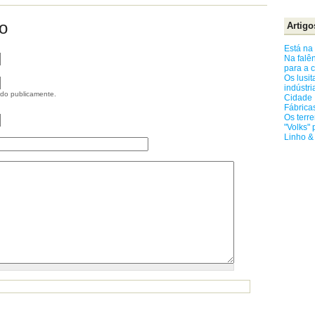
o
Artigo
Está na
Na falê
para a 
Os lusi
indústri
ido publicamente.
Cidade I
Fábrica
Os terr
"Volks" 
Linho &