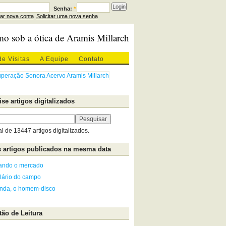
Senha:
*
iar nova conta
Solicitar uma nova senha
mo sob a ótica de Aramis Millarch
de Visitas
A Equipe
Contato
se artigos digitalizados
al de 13447 artigos digitalizados.
 artigos publicados na mesma data
ando o mercado
lário do campo
nda, o homem-disco
ão de Leitura