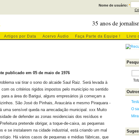
Nome de usuário:
*
Cr
l
35 anos de jornalis
Artigos por Data
Acervo Áudio
Faça Parte da Equipe !
Livro 
Pesqui
te publicado em 05 de maio de 1976
Tot
blema vai tirar o sono do alcaide Saul Raiz. Será levada à
 com os critérios rigidos impostos pelo município no sentido
Outros
em para a área do Barigui, alguns empresários já começam a
Test
izinhos. São José do Pinhais, Araucária e mesmo Piraquara -
O sa
ará uma sensível queda na arrecadação municipal. xxx Muito
Mira
idade de defender as zonas residenciais dos resíduos e
 Prefeitura pretende obrigar, a toque-de-caixa, as pequenas
s e se instalarem na cidade industrial, está criando um mal
Sugest
estígio. Há vários casos de pequenas e médias fábricas, que