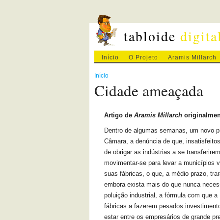
tabloide
digita
Início
O Projeto
Aramis Millarch
Início
Cidade ameaçada
Artigo de
Aramis Millarch
originalmen
Dentro de algumas semanas, um novo pro
Câmara, a denúncia de que, insatisfeitos
de obrigar as indústrias a se transferir
movimentar-se para levar a municípios v
suas fábricas, o que, a médio prazo, tr
embora exista mais do que nunca necess
poluição industrial, a fórmula com que a
fábricas a fazerem pesados investimento
estar entre os empresários de grande pr