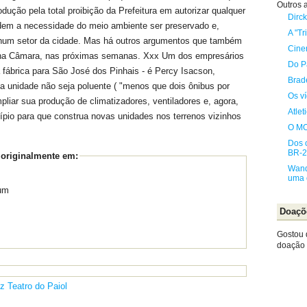
Outros a
odução pela total proibição da Prefeitura em autorizar qualquer
Dirck
dem a necessidade do meio ambiente ser preservado e,
A "Tr
 num setor da cidade. Mas há outros argumentos que também
Cine
 na Câmara, nas próximas semanas. Xxx Um dos empresários
Do Pa
ua fábrica para São José dos Pinhais - é Percy Isacson,
Brad
a unidade não seja poluente ( "menos que dois ônibus por
Os v
mpliar sua produção de climatizadores, ventiladores e, agora,
Atle
cípio para que construa novas unidades nos terrenos vizinhos
O M
Dos 
BR-
 originalmente em:
Wand
uma 
um
Doaçõ
Gostou 
doação e
iz
Teatro do Paiol