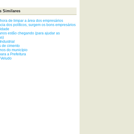
s Similares
 hora de limpar a área dos empresários
ncia dos políticos, surgem os bons empresários
cidade
tanos estão chegando (para ajudar as
as)
ndustrial
s de cimento
enos do município
para a Prefeitura
 Veludo