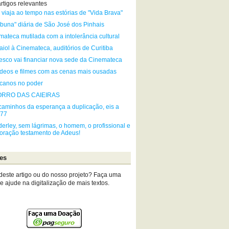
rtigos relevantes
 viaja ao tempo nas estórias de "Vida Brava"
ibuna" diária de São José dos Pinhais
mateca mutilada com a intolerância cultural
iol à Cinemateca, auditórios de Curitiba
esco vai financiar nova sede da Cinemateca
ídeos e filmes com as cenas mais ousadas
ticanos no poder
ORRO DAS CAIEIRAS
caminhos da esperança a duplicação, eis a
277
erley, sem lágrimas, o homem, o profissional e
oração testamento de Adeus!
es
deste artigo ou do nosso projeto? Faça uma
 ajude na digitalização de mais textos.