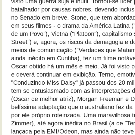
visto uma guerra suja e inútil. Tornou-se líder
batalhador por causas nobres, devendo inclusi
no Senado em breve. Stone, que tem abordad
em seus filmes - o drama da América Latina ("
de um Povo"), Vietnã ("Platoon"), capitalismo
Street") e, agora, os riscos da demagogia e d
meios de comunicação ("Verdades que Matam 
ainda inédito em Curitiba), fez um filme notá
Oscar obtido há um mês e meio. Já foi visto po
e deverá continuar em exibição. Terno, emot
"Conduzindo Miss Daisy" já passou dos 20 mi
tem se entusiasmado com as interpretações d
(Oscar de melhor atriz), Morgan Freeman e D
belíssima adaptação que o australiano fez da 
por ele próprio roteirizada. Uma maravilhosa t
Zimmer), até agora inédita no Brasil (a de "Te
lançada pela EMI/Odeon, mas ainda não teve d