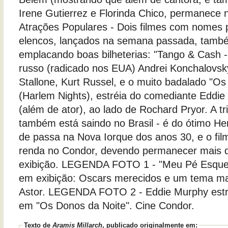
Irene Gutierrez e Florinda Chico, permanece 
Atrações Populares - Dois filmes com nomes
elencos, lançados na semana passada, tamb
emplacando boas bilheterias: "Tango & Cash 
russo (radicado nos EUA) Andrei Konchalovsk
Stallone, Kurt Russel, e o muito badalado "Os
(Harlem Nights), estréia do comediante Eddie
(além de ator), ao lado de Rochard Pryor. A tr
também está saindo no Brasil - é do ótimo He
de passa na Nova Iorque dos anos 30, e o fil
renda no Condor, devendo permanecer mais
exibição. LEGENDA FOTO 1 - "Meu Pé Esquerd
em exibição: Oscars merecidos e um tema ma
Astor. LEGENDA FOTO 2 - Eddie Murphy estr
em "Os Donos da Noite". Cine Condor.
Texto de
Aramis Millarch
, publicado originalmente em: