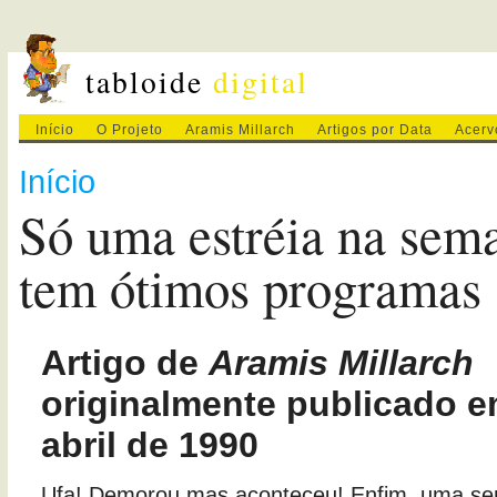
tabloide
digital
Início
O Projeto
Aramis Millarch
Artigos por Data
Acerv
Início
Só uma estréia na sem
tem ótimos programas
Artigo de
Aramis Millarch
originalmente publicado e
abril de 1990
Ufa! Demorou mas aconteceu! Enfim, uma sem