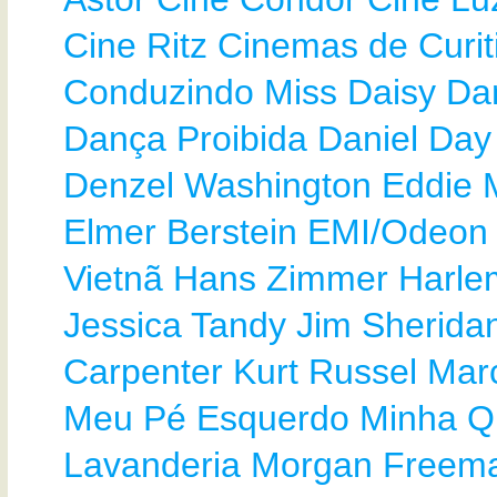
Cine Ritz
Cinemas de Curit
Conduzindo Miss Daisy
Da
Dança Proibida
Daniel Day
Denzel Washington
Eddie 
Elmer Berstein
EMI/Odeon
Vietnã
Hans Zimmer
Harle
Jessica Tandy
Jim Sherida
Carpenter
Kurt Russel
Mar
Meu Pé Esquerdo
Minha Q
Lavanderia
Morgan Freem