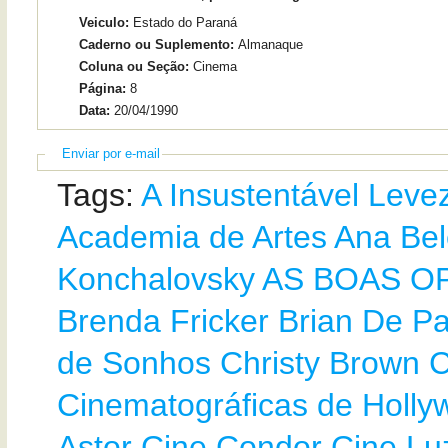
Veiculo:
Estado do Paraná
Caderno ou Suplemento:
Almanaque
Coluna ou Seção:
Cinema
Página:
8
Data:
20/04/1990
Enviar por e-mail
Tags:
A Insustentável Leve
Academia de Artes
Ana Be
Konchalovsky
AS BOAS O
Brenda Fricker
Brian De P
de Sonhos
Christy Brown
C
Cinematográficas de Holly
Astor
Cine Condor
Cine Lu