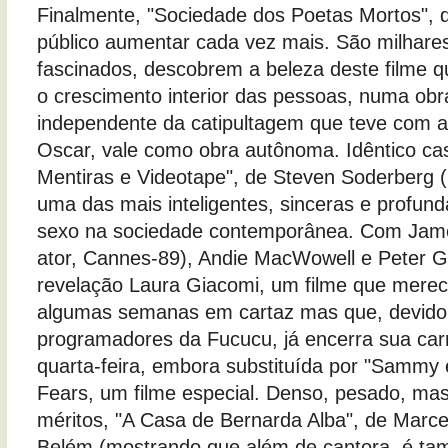
Finalmente, "Sociedade dos Poetas Mortos", d
público aumentar cada vez mais. São milhares
fascinados, descobrem a beleza deste filme qu
o crescimento interior das pessoas, numa obr
independente da catipultagem que teve com a
Oscar, vale como obra autônoma. Idêntico ca
Mentiras e Videotape", de Steven Soderberg (C
uma das mais inteligentes, sinceras e profun
sexo na sociedade contemporânea. Com Jam
ator, Cannes-89), Andie MacWowell e Peter Ga
revelação Laura Giacomi, um filme que merece
algumas semanas em cartaz mas que, devido a
programadores da Fucucu, já encerra sua car
quarta-feira, embora substituída por "Sammy 
Fears, um filme especial. Denso, pesado, ma
méritos, "A Casa de Bernarda Alba", de Mar
Belém (mostrando que além de cantora, é tam