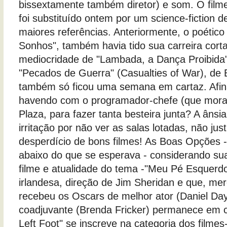
bissextamente também diretor) e som. O film
foi substituído ontem por um science-fiction 
maiores referências. Anteriormente, o poétic
Sonhos", também havia tido sua carreira cort
mediocridade de "Lambada, a Dança Proibida"
"Pecados de Guerra" (Casualties of War), de 
também só ficou uma semana em cartaz. Afina
havendo com o programador-chefe (que mora
Plaza, para fazer tanta besteira junta? A ânsia
irritação por não ver as salas lotadas, não just
desperdício de bons filmes! As Boas Opções
abaixo do que se esperava - considerando su
filme e atualidade do tema -"Meu Pé Esquerd
irlandesa, direção de Jim Sheridan e que, me
recebeu os Oscars de melhor ator (Daniel Day 
coadjuvante (Brenda Fricker) permanece em c
Left Foot" se inscreve na categoria dos film