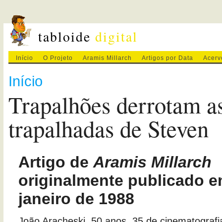
tabloide
digital
Início
O Projeto
Aramis Millarch
Artigos por Data
Acerv
Início
Trapalhões derrotam a
trapalhadas de Steven
Artigo de
Aramis Millarch
originalmente publicado e
janeiro de 1988
João Aracheski, 50 anos, 35 de cinematograf