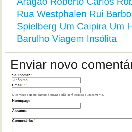
Aragão
Roberto Carlos
Rob
Rua Westphalen
Rui Barbo
Spielberg
Um Caipira
Um H
Barulho
Viagem Insólita
Enviar novo comentá
Seu nome:
*
Email:
*
O conteúdo deste campo é privado não será exibido publicamente.
Homepage:
Assunto:
Comentário:
*