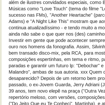
além de ilustres convidados especiais, como 
Músicas como "Love Touch" (tema do filme "Le
sucesso nas FMs), "Another Heartache" (parc
Adams) e "A Night Like This" mostram que ao
continua atualizadíssimo - e tendo muito a mo
ainda não sabe o que quer nos (des) caminho
Investir em gente que pode acontecer sempre
ouro nos homens da fonografia. Assim, Silvi
bem transado disco-mix, pela RCA, para most
composições espertinhas, em tema e ritmo, pa
paradas e garantir um futuro lp: "Debochar" 
Malandro", ambas de sua autoria. xxx Quem d
desaparecido? Depois de um retorno bem pr
passado, o ex-Jovem Guarda, Jerry Adriani (J
39 anos, tem novo elepê na praça ("Outra V
repertório meloso, com versões, composições
("Do Jeito Que eu Te Conheci", Martinha), e 