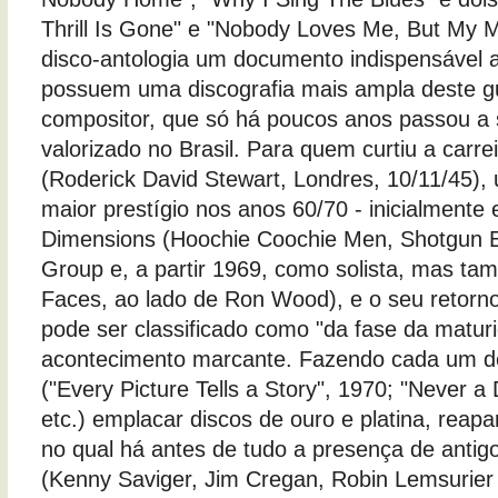
Thrill Is Gone" e "Nobody Loves Me, But My 
disco-antologia um documento indispensável 
possuem uma discografia mais ampla deste gui
compositor, que só há poucos anos passou a
valorizado no Brasil. Para quem curtiu a carr
(Roderick David Stewart, Londres, 10/11/45)
maior prestígio nos anos 60/70 - inicialment
Dimensions (Hoochie Coochie Men, Shotgun E
Group e, a partir 1969, como solista, mas ta
Faces, ao lado de Ron Wood), e o seu retor
pode ser classificado como "da fase da matu
acontecimento marcante. Fazendo cada um d
("Every Picture Tells a Story", 1970; "Never a
etc.) emplacar discos de ouro e platina, rea
no qual há antes de tudo a presença de anti
(Kenny Saviger, Jim Cregan, Robin Lemsurier 