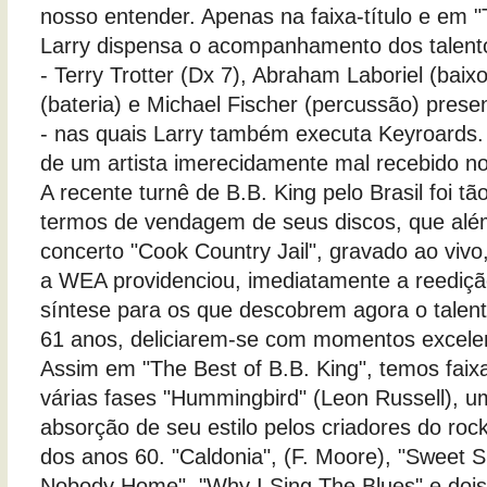
nosso entender. Apenas na faixa-título e em "
Larry dispensa o acompanhamento dos talento
- Terry Trotter (Dx 7), Abraham Laboriel (baix
(bateria) e Michael Fischer (percussão) prese
- nas quais Larry também executa Keyroards.
de um artista imerecidamente mal recebido no
A recente turnê de B.B. King pelo Brasil foi tão
termos de vendagem de seus discos, que além
concerto "Cook Country Jail", gravado ao vivo
a WEA providenciou, imediatamente a reediç
síntese para os que descobrem agora o talento
61 anos, deliciarem-se com momentos excelen
Assim em "The Best of B.B. King", temos faix
várias fases "Hummingbird" (Leon Russell), 
absorção de seu estilo pelos criadores do roc
dos anos 60. "Caldonia", (F. Moore), "Sweet Si
Nobody Home", "Why I Sing The Blues" e dois 