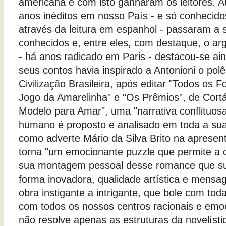
americana e com isto ganharam os leitores. A
anos inéditos em nosso País - e só conhecido
através da leitura em espanhol - passaram a s
conhecidos e, entre eles, com destaque, o arg
- há anos radicado em Paris - destacou-se ai
seus contos havia inspirado a Antonioni o pol
Civilização Brasileira, após editar "Todos os 
Jogo da Amarelinha" e "Os Prêmios", de Cortá
Modelo para Amar", uma "narrativa conflituo
humano é proposto e analisado em toda a su
como adverte Mário da Silva Brito na aprese
torna "um emocionante puzzle que permite a ca
sua montagem pessoal desse romance que su
forma inovadora, qualidade artística e men
obra instigante a intrigante, que bole com toda
com todos os nossos centros racionais e emoc
não resolve apenas as estruturas da novelíst