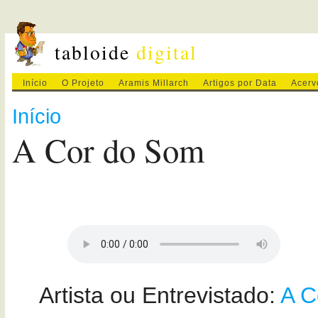
tabloide
digital
Início
O Projeto
Aramis Millarch
Artigos por Data
Acerv
Início
A Cor do Som
Artista ou Entrevistado:
A C