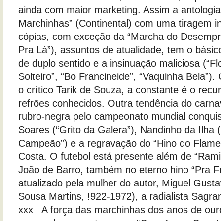
ainda com maior marketing. Assim a antologia
Marchinhas” (Continental) com uma tiragem in
cópias, com exceção da “Marcha do Desempre
Pra Lá”), assuntos de atualidade, tem o básic
de duplo sentido e a insinuação maliciosa (“Fl
Solteiro”, “Bo Francineide”, “Vaquinha Bela”
o crítico Tarik de Souza, a constante é o recu
refrões conhecidos. Outra tendência do carna
rubro-negra pelo campeonato mundial conqui
Soares (“Grito da Galera”), Nandinho da Ilha 
Campeão”) e a regravação do “Hino do Flam
Costa. O futebol está presente além de “Rami
João de Barro, também no eterno hino “Pra Fre
atualizado pela mulher do autor, Miguel Gust
Sousa Martins, !922-1972), a radialista Sag
xxx A força das marchinhas dos anos de our