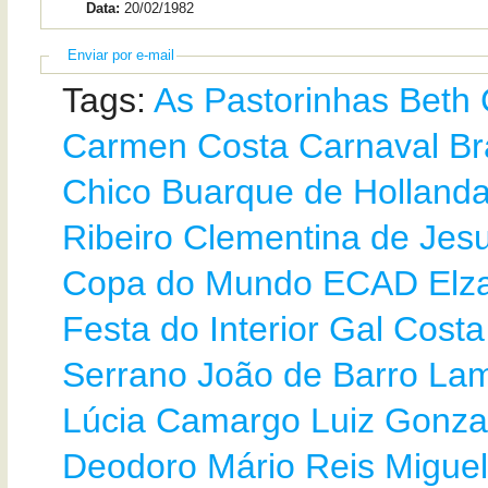
Data:
20/02/1982
Enviar por e-mail
Tags:
As Pastorinhas
Beth 
Carmen Costa
Carnaval Bra
Chico Buarque de Holland
Ribeiro
Clementina de Jes
Copa do Mundo
ECAD
Elz
Festa do Interior
Gal Costa
Serrano
João de Barro
Lam
Lúcia Camargo
Luiz Gonz
Deodoro
Mário Reis
Migue