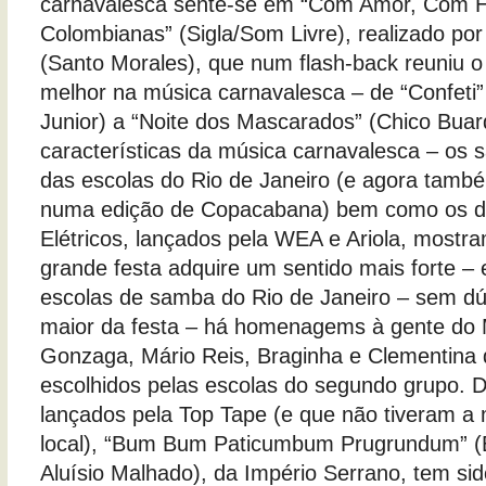
carnavalesca sente-se em “Com Amor, Com H
Colombianas” (Sigla/Som Livre), realizado po
(Santo Morales), que num flash-back reuniu o 
melhor na música carnavalesca – de “Confeti”
Junior) a “Noite dos Mascarados” (Chico Buar
características da música carnavalesca – os
das escolas do Rio de Janeiro (e agora tamb
numa edição de Copacabana) bem como os di
Elétricos, lançados pela WEA e Ariola, mostr
grande festa adquire um sentido mais forte – e
escolas de samba do Rio de Janeiro – sem dú
maior da festa – há homenagems à gente do
Gonzaga, Mário Reis, Braginha e Clementina
escolhidos pelas escolas do segundo grupo. D
lançados pela Top Tape (e que não tiveram 
local), “Bum Bum Paticumbum Prugrundum” (
Aluísio Malhado), da Império Serrano, tem sid