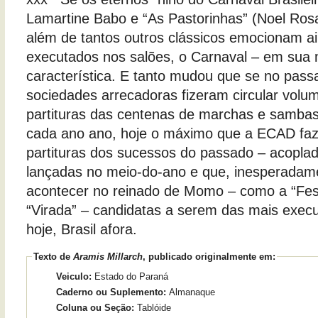
Lamartine Babo e “As Pastorinhas” (Noel Ros
além de tantos outros clássicos emocionam a
executados nos salões, o Carnaval – em sua
característica. E tanto mudou que se no pass
sociedades arrecadoras fizeram circular vol
partituras das centenas de marchas e samba
cada ano ano, hoje o máximo que a ECAD faz é
partituras dos sucessos do passado – acopla
lançadas no meio-do-ano e que, inesperada
acontecer no reinado de Momo – como a “Fest
“Virada” – candidatas a serem das mais execu
hoje, Brasil afora.
Texto de
Aramis Millarch
, publicado originalmente em:
Veiculo:
Estado do Paraná
Caderno ou Suplemento:
Almanaque
Coluna ou Seção:
Tablóide