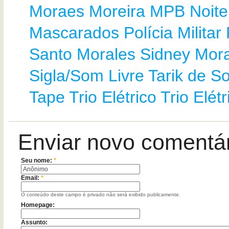
Moraes Moreira
MPB
Noite
Mascarados
Polícia Militar
Santo Morales
Sidney Mor
Sigla/Som Livre
Tarik de S
Tape
Trio Elétrico
Trio Elét
Enviar novo comentá
Seu nome:
*
Email:
*
O conteúdo deste campo é privado não será exibido publicamente.
Homepage:
Assunto: