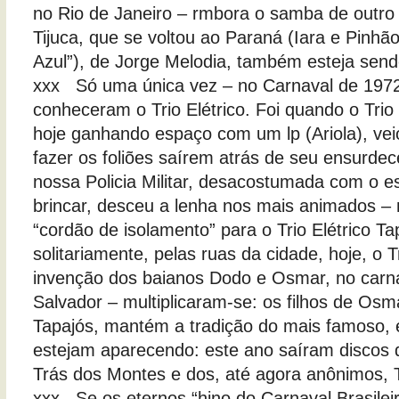
no Rio de Janeiro – rmbora o samba de outro 
Tijuca, que se voltou ao Paraná (Iara e Pinhã
Azul”), de Jorge Melodia, também esteja se
xxx Só uma única vez – no Carnaval de 1972 
conheceram o Trio Elétrico. Foi quando o Trio 
hoje ganhando espaço com um lp (Ariola), veio
fazer os foliões saírem atrás de seu ensurde
nossa Policia Militar, desacostumada com o es
brincar, desceu a lenha nos mais animados –
“cordão de isolamento” para o Trio Elétrico Ta
solitariamente, pelas ruas da cidade, hoje, o Tr
invenção dos baianos Dodo e Osmar, no carn
Salvador – multiplicaram-se: os filhos de Os
Tapajós, mantém a tradição do mais famoso,
estejam aparecendo: este ano saíram discos d
Trás dos Montes e dos, até agora anônimos, T
xxx Se os eternos “hino do Carnaval Brasilei